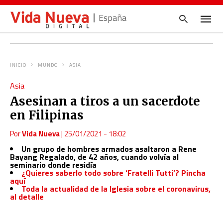
España
INICIO
MUNDO
ASIA
Escrib
Asia
tu
consul
Asesinan a tiros a un sacerdote
y
pulsa
en Filipinas
en
INTRO
Por
Vida Nueva
|
25/01/2021 - 18:02
Un grupo de hombres armados asaltaron a Rene
Bayang Regalado, de 42 años, cuando volvía al
seminario donde residía
¿Quieres saberlo todo sobre ‘Fratelli Tutti’? Pincha
aquí
Toda la actualidad de la Iglesia sobre el coronavirus,
al detalle