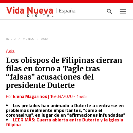
España
INICIO
MUNDO
ASIA
Escrib
Asia
tu
consul
Los obispos de Filipinas cierran
y
pulsa
filas en torno a Tagle tras
en
INTRO
“falsas” acusaciones del
presidente Duterte
Por
Elena Magariños
|
16/03/2020 - 15:45
Los prelados han animado a Duterte a centrarse en
problemas realmente importantes, “como el
coronavirus”, en lugar de en “afirmaciones infundadas”
LEER MÁS: Guerra abierta entre Duterte y la Iglesia
filipina