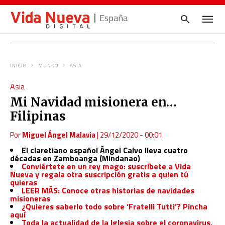
España
INICIO
MUNDO
ASIA
Escrib
Asia
tu
consul
Mi Navidad misionera en…
y
pulsa
Filipinas
en
INTRO
Por
Miguel Ángel Malavia
|
29/12/2020 - 00:01
El claretiano español Ángel Calvo lleva cuatro
décadas en Zamboanga (Mindanao)
Conviértete en un rey mago: suscríbete a Vida
Nueva y regala otra suscripción gratis a quien tú
quieras
LEER MÁS: Conoce otras historias de navidades
misioneras
¿Quieres saberlo todo sobre ‘Fratelli Tutti’? Pincha
aquí
Toda la actualidad de la Iglesia sobre el coronavirus,