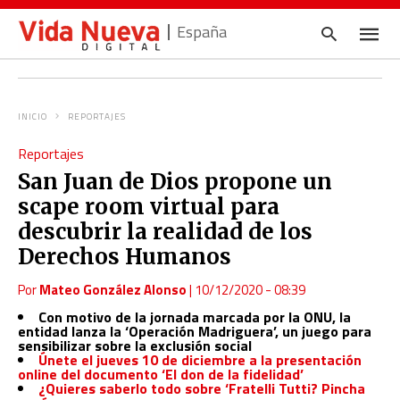
España
INICIO
REPORTAJES
Escrib
Reportajes
tu
consul
San Juan de Dios propone un
y
pulsa
scape room virtual para
en
INTRO
descubrir la realidad de los
Derechos Humanos
Por
Mateo González Alonso
|
10/12/2020 - 08:39
Con motivo de la jornada marcada por la ONU, la
entidad lanza la ‘Operación Madriguera’, un juego para
sensibilizar sobre la exclusión social
Únete el jueves 10 de diciembre a la presentación
online del documento ‘El don de la fidelidad’
¿Quieres saberlo todo sobre ‘Fratelli Tutti? Pincha