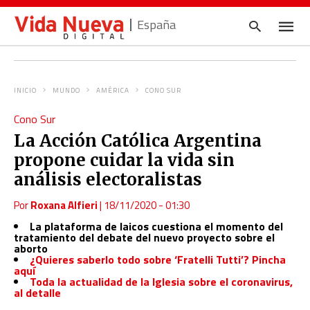
España
INICIO
MUNDO
AMÉRICA
CONO SUR
Escrib
Cono Sur
tu
consul
La Acción Católica Argentina
y
pulsa
propone cuidar la vida sin
en
INTRO
análisis electoralistas
Por
Roxana Alfieri
|
18/11/2020 - 01:30
La plataforma de laicos cuestiona el momento del
tratamiento del debate del nuevo proyecto sobre el
aborto
¿Quieres saberlo todo sobre ‘Fratelli Tutti’? Pincha
aquí
Toda la actualidad de la Iglesia sobre el coronavirus,
al detalle