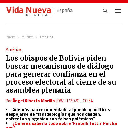
España
INICIO
MUNDO
AMÉRICA
Escrib
América
tu
consul
Los obispos de Bolivia piden
y
pulsa
buscar mecanismos de diálogo
en
INTRO
para generar confianza en el
proceso electoral al cierre de su
asamblea plenaria
Por
Ángel Alberto Morillo
|
08/11/2020 - 00:54
Además han recomendado al pueblo y políticos
despojarse de “las ideologías que nos dividen,
enfrentan y agobian con falsas polémicas”
¿Quieres saberlo todo sobre ‘Fratelli Tutti? Pincha
aquí