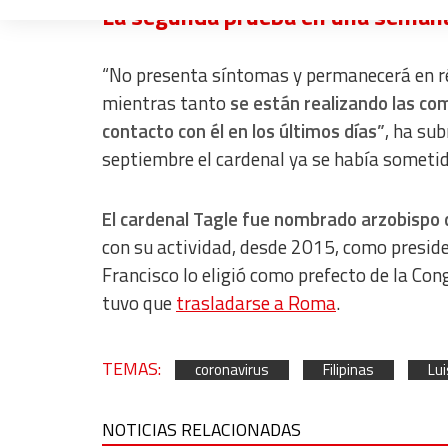
La segunda prueba en una seman
Measure advertising performance
Measure content performance
“No presenta síntomas y permanecerá en ré
mientras tanto
se están realizando las co
Understand audiences through statistics or combinations of dat
contacto con él en los últimos días”
, ha su
Develop and improve services
septiembre el cardenal ya se había someti
Use limited data to select content
El cardenal Tagle fue nombrado arzobispo 
IAB Special Features:
con su actividad, desde 2015, como preside
Use precise geolocation data
Francisco lo eligió como prefecto de la Con
Identify devices based on information actively requested
tuvo que
trasladarse a Roma
.
Non-IAB processing purposes:
Essential
TEMAS:
coronavirus
Filipinas
Lui
Analytical
NOTICIAS RELACIONADAS
Functional