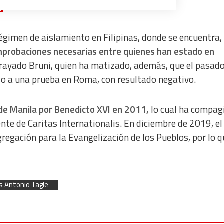
a
gimen de aislamiento en Filipinas, donde se encuentra,
mprobaciones necesarias entre quienes han estado en
a from different sources
brayado Bruni, quien ha matizado, además, que el pasado
do a una prueba en Roma, con resultado negativo.
de Manila por Benedicto XVI en 2011,
lo cual ha compag
nte de Caritas Internationalis. En diciembre de 2019, e
gregación para la Evangelización de los Pueblos, por lo 
s Antonio Tagle