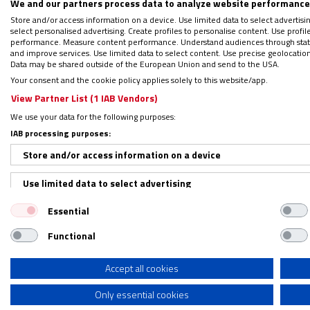
We and our partners process data to analyze website performance 
Store and/or access information on a device. Use limited data to select advertising
Por
Vida Nueva
|
11/09/2020 - 17:14
select personalised advertising. Create profiles to personalise content. Use profi
performance. Measure content performance. Understand audiences through statis
El cardenal filipino Luis Antonio Tagle, pr
and improve services. Use limited data to select content. Use precise geolocation d
Data may be shared outside of the European Union and send to the USA.
y presidente de Caritas Internationalis,
ha 
Your consent and the cookie policy applies solely to this website/app.
director de la Oficina de Prensa del Vatica
View Partner List (1 IAB Vendors)
We use your data for the following purposes:
IAB processing purposes:
LEE Y DESCARGA: ‘Un plan para resuc
Store and/or access information on a device
Regístrate en el boletín gratuito y 
Use limited data to select advertising
Essential
Create profiles for personalised advertising
Functional
El purpurado, de 63 años, se sometió a la p
Use profiles to select personalised advertising
dio positivo.
Si bien no presenta síntomas,
Create profiles to personalise content
Accept all cookies
se cumpla el periodo de cuarentena.
Only essential cookies
Use profiles to select personalised content