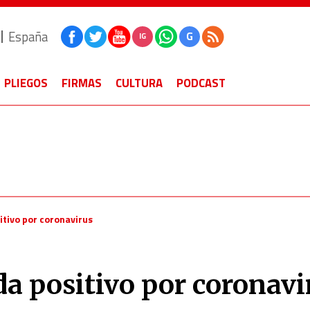
España
G
IG
PLIEGOS
FIRMAS
CULTURA
PODCAST
itivo por coronavirus
da positivo por coronavi