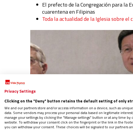
El prefecto de la Congregación para la E
cuarentena en Filipinas
Toda la actualidad de la Iglesia sobre el 
Privacy Settings
Clicking on the "Deny" button retains the default setting of only st
We and our partners store and/or access information on a device, such as unique
data. Some vendors may process your personal data based on legitimate interest, 
manage your settings by clicking the "Manage settings" button or at any time by c
website. To withdraw your consent click on the fingerprint or the link in the foo
you can withdraw your consent. These choices will be signaled to our partners and
Síguenos en:
IG
G