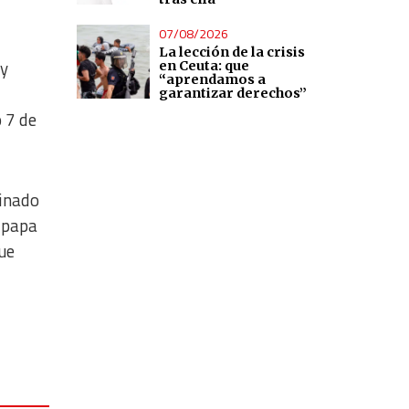
07/08/2026
La lección de la crisis
 y
en Ceuta: que
“aprendamos a
garantizar derechos”
 7 de
inado
l papa
que