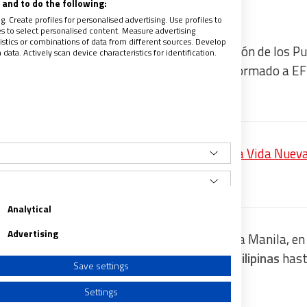
and to do the following:
. Create profiles for personalised advertising. Use profiles to
les to select personalised content. Measure advertising
tics or combinations of data from different sources. Develop
efecto de la Congregación para la Evangelización de los P
ata. Actively scan device characteristics for identification.
dado positivo a coronavirus
, tal como ha informado a EF
no, Matteo Bruni.
itar’, la meditación del papa Francisco para Vida Nuev
recibe un avance de los contenidos
Analytical
Advertising
rueba del Covid-19 a su llegada ayer jueves a Manila, en
 tendrá que permanecer en aislamiento en Filipinas
hast
Save settings
Settings