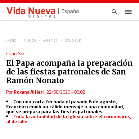
España
INICIO
MUNDO
AMÉRICA
CONO SUR
Escrib
Cono Sur
tu
consul
El Papa acompaña la preparación
y
pulsa
de las fiestas patronales de San
en
INTRO
Ramón Nonato
Por
Roxana Alfieri
|
22/08/2020 - 00:02
Con una carta fechada el pasado 6 de agosto,
Francisco envió un cálido mensaje a una comunidad,
que se prepara para las fiestas patronales
Toda la actualidad de la Iglesia sobre el coronavirus,
al detalle