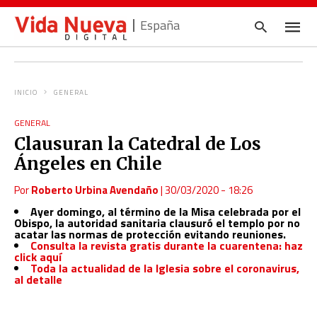
España
INICIO
GENERAL
Escrib
tu
GENERAL
consul
Clausuran la Catedral de Los
y
pulsa
Ángeles en Chile
en
INTRO
Por
Roberto Urbina Avendaño
|
30/03/2020 - 18:26
Ayer domingo, al término de la Misa celebrada por el
Obispo, la autoridad sanitaria clausuró el templo por no
acatar las normas de protección evitando reuniones.
Consulta la revista gratis durante la cuarentena: haz
click aquí
Toda la actualidad de la Iglesia sobre el coronavirus,
al detalle