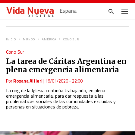
España
INICIO
MUNDO
AMÉRICA
CONO SUR
Escrib
Cono Sur
tu
consul
La tarea de Cáritas Argentina en
y
pulsa
plena emergencia alimentaria
en
INTRO
Por
Roxana Alfieri
|
16/01/2020 - 22:00
La ong de la Iglesia continúa trabajando, en plena
emergencia alimentaria, para dar respuesta a las
problemáticas sociales de las comunidades excluidas y
personas en situaciones de pobreza