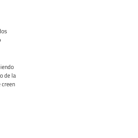
dos
o
biendo
o de la
 creen
a