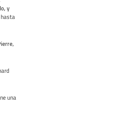
o, y
 hasta
ierre
,
hard
ene una