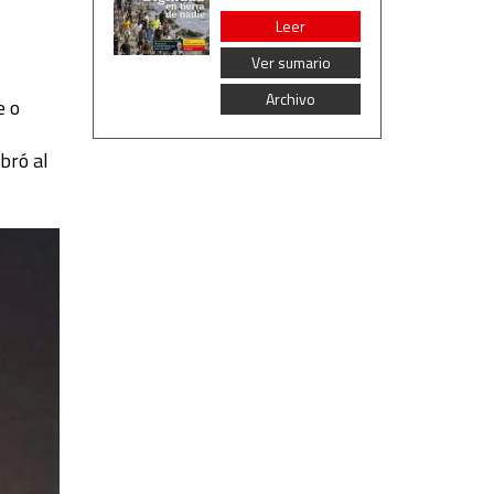
Leer
Ver sumario
Archivo
e o
bró al