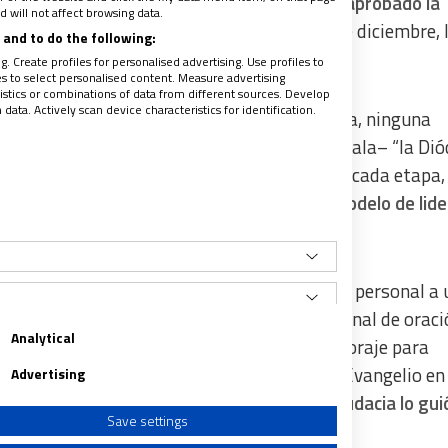
ación formal de que el papa Francisco había aprobado la
 will not affect browsing data.
e diciembre
de este año. “Sin embargo el 2 de diciembre, 
and to do the following:
tificación”.
. Create profiles for personalised advertising. Use profiles to
les to select personalised content. Measure advertising
tics or combinations of data from different sources. Develop
ata. Actively scan device characteristics for identification.
a, afirma que nunca ha habido, ni existe ahora, ninguna
el abuso de un menor”; por el contrario –señala– “la Dió
een ha sido investigada minuciosamente. En cada etapa,
delo ejemplar de conducta cristiana y un modelo de lid
 virtud ha sido puesta en duda”.
zobispo Sheen era conocido por su dedicación personal a
mo Sacramento. “Aprovechando su vida personal de oraci
Analytical
n Sheen demostró constantemente un gran coraje para
 Era conocido por su valentía al predicar el Evangelio en
Advertising
ura secular. Este mismo
espíritu de coraje y audacia lo gu
Save settings
y salvaguardar la Iglesia
”.