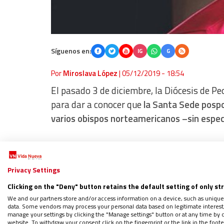
Síguenos en:
IG
G
Por
Miroslava López
|
05/12/2019 - 18:54
El pasado 3 de diciembre, la Diócesis de Pe
para dar a conocer que
la Santa Sede pospo
varios obispos norteamericanos –sin espe
Regístrate en el boletín gratuito y 
Privacy Settings
Clicking on the "Deny" button retains the default setting of only st
We and our partners store and/or access information on a device, such as unique
data. Some vendors may process your personal data based on legitimate interest, 
El documento evidencia el “profundo pesar” 
manage your settings by clicking the "Manage settings" button or at any time by c
website. To withdraw your consent click on the fingerprint or the link in the foo