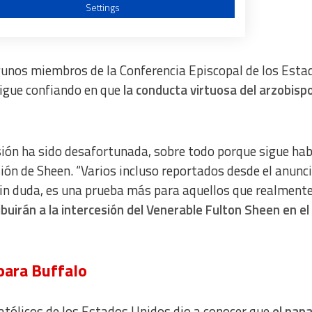
Settings
icación
algunos miembros de la Conferencia Episcopal de los Esta
sigue confiando en que
la conducta virtuosa del arzobisp
a from different sources
isión ha sido desafortunada, sobre todo porque sigue ha
ión de Sheen. “Varios incluso reportados desde el anunci
Sin duda, es una prueba más para aquellos que realmente
buirán a la intercesión del Venerable Fulton Sheen en el
para Buffalo
Católicos de los Estados Unidos dio a conocer que
el pap