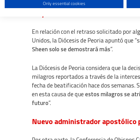
Only essential cookies
Use profiles to select personalised content
Hay confianza en su futura beatif
Measure advertising performance
Measure content performance
En relación con el retraso solicitado por 
Unidos, la Diócesis de Peoria apuntó que “
Understand audiences through statistics or combinations of dat
Sheen solo se demostrará más
”.
Develop and improve services
La Diócesis de Peoria considera que la dec
Use limited data to select content
milagros reportados a través de la interces
IAB Special Features:
fecha de beatificación hace dos semanas. 
Use precise geolocation data
en esta causa de que
estos milagros se atri
Identify devices based on information actively requested
futuro
”.
Non-IAB processing purposes:
Nuevo administrador apostólico 
Essential
Analytical
Por otra parte, la Conferencia de Obispos 