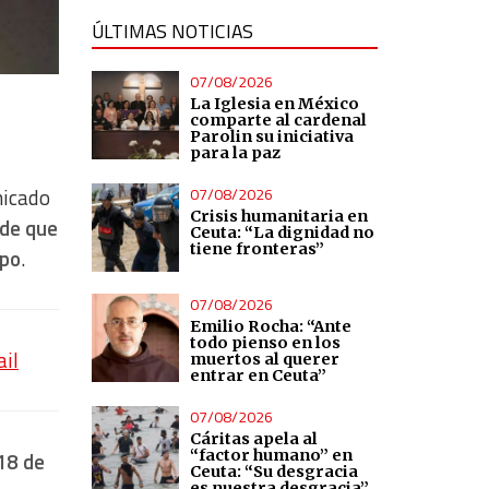
ÚLTIMAS NOTICIAS
07/08/2026
La Iglesia en México
comparte al cardenal
Parolin su iniciativa
para la paz
07/08/2026
nicado
Crisis humanitaria en
 de que
Ceuta: “La dignidad no
tiene fronteras”
mpo
.
07/08/2026
Emilio Rocha: “Ante
todo pienso en los
ail
muertos al querer
entrar en Ceuta”
07/08/2026
Cáritas apela al
“factor humano” en
18 de
Ceuta: “Su desgracia
es nuestra desgracia”