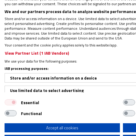
noviembre pasado había recibido la notific
you can withdraw your consent. These choices will be signaled to our partners and
beatificación de Fulton Sheen para el 21 d
We and our partners process data to analyze website performance 
Santa Sede decidió posponer la fecha de bea
Store and/or access information on a device. Use limited data to select advertising
select personalised advertising. Create profiles to personalise content. Use profi
performance. Measure content performance. Understand audiences through statis
and improve services. Use limited data to select content. Use precise geolocation d
El comunicado, dirigido a la opinión públic
Data may be shared outside of the European Union and send to the USA.
acusación contra Sheen que lo involucre en 
Your consent and the cookie policy applies solely to this website/app.
de Peoria observa que la vida de Fulton Sh
View Partner List (1 IAB Vendors)
demostrado definitivamente que
era un mo
We use your data for the following purposes:
IAB processing purposes:
en la Iglesia
. En ningún momento su vida de
Store and/or access information on a device
Asegura que en la Diócesis de Peoria, el ar
Use limited data to select advertising
hora santa diaria en presencia del Santísi
Essential
Create profiles for personalised advertising
profunda devoción a Nuestro Señor, Fulto
enfrentar los desafíos en nuestra sociedad.
Functional
Use profiles to select personalised advertising
radio y la televisión frente a nuestra cult
Create profiles to personalise content
Accept all cookies
obispo a predicar la verdad, defender la fe 