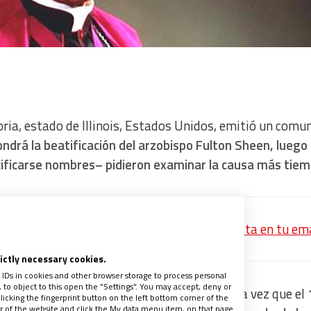
oria, estado de Illinois, Estados Unidos, emitió un comu
ndrá la beatificación del arzobispo Fulton Sheen, luego
cificarse nombres– pidieron examinar la causa más tie
recibe un avance de los contenidos de la revista en tu em
rictly necessary cookies.
 IDs in cookies and other browser storage to process personal
to object to this open the "Settings". You may accept, deny or
del obispo de Peoria, Daniel Jenky, CSC, toda vez que el
licking the fingerprint button on the left bottom corner of the
ter of the website and click the My data menu item, on that page