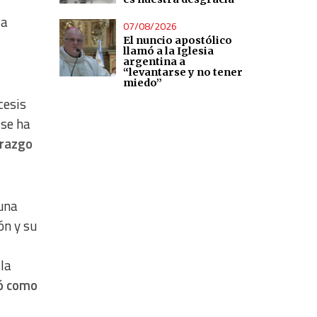
la
07/08/2026
El nuncio apostólico
llamó a la Iglesia
argentina a
“levantarse y no tener
miedo”
cesis
 se ha
erazgo
 una
ón y su
 la
ió como