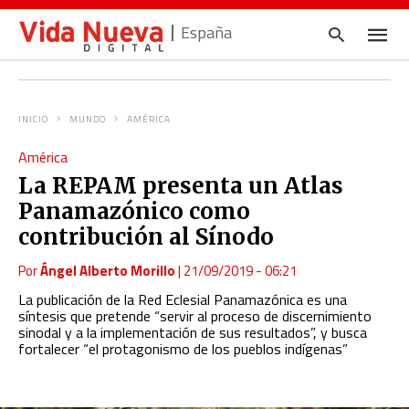
España
INICIO
MUNDO
AMÉRICA
Escrib
América
tu
consul
La REPAM presenta un Atlas
y
pulsa
Panamazónico como
en
INTRO
contribución al Sínodo
Por
Ángel Alberto Morillo
|
21/09/2019 - 06:21
La publicación de la Red Eclesial Panamazónica es una
síntesis que pretende “servir al proceso de discernimiento
sinodal y a la implementación de sus resultados”, y busca
fortalecer “el protagonismo de los pueblos indígenas”