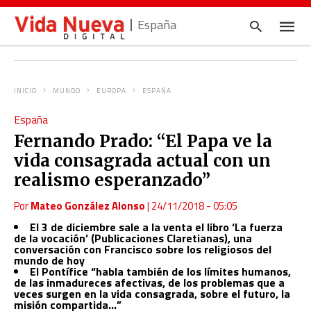
España
INICIO
MUNDO
EUROPA
ESPAÑA
Escrib
España
tu
consul
Fernando Prado: “El Papa ve la
y
pulsa
vida consagrada actual con un
en
INTRO
realismo esperanzado”
Por
Mateo González Alonso
|
24/11/2018 - 05:05
El 3 de diciembre sale a la venta el libro
‘La fuerza
de la vocación’ (Publicaciones Claretianas), una
conversación con Francisco sobre los religiosos del
mundo de hoy
El Pontífice “habla también de los límites humanos,
de las inmadureces afectivas, de los problemas que a
veces surgen en la vida consagrada, sobre el futuro, la
misión compartida…”