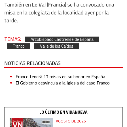
También en Le Val (Francia)
se ha convocado una
IAB Special Features:
misa en la colegiata de la localidad ayer por la
Use precise geolocation data
tarde.
Identify devices based on information actively requested
TEMAS:
Arzobispado Castrense de España
Franco
Valle de los Caídos
Non-IAB processing purposes:
Essential
NOTICIAS RELACIONADAS
Analytical
Franco tendrá 17 misas en su honor en España
El Gobierno desvincula a la Iglesia del caso Franco
Functional
Advertising
LO ÚLTIMO EN VIDANUEVA
AGOSTO DE 2026