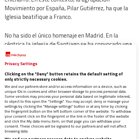
Movimiento por España, Pilar Gutiérrez, ha que la
Iglesia beatifique a Franco.
No ha sido el único homenaje en Madrid. En la
céntrica la iglesia de Santiago se ha convocado
una
“misa legionaria”
a las 13:00 h. Aunque
la
celebración clásica es la organiza la familia en la
Privacy Settings
parroquia de San Francisco de Borja
, el templo más
Clicking on the "Deny" button retains the default setting of
cercano al conocido domicilio de la calle Hermanos
only strictly necessary cookies.
Bécquer.
We and our partners store and/or access information on a device, such as
unique IDs in cookies and other browser storage to process personal data.
Some vendors may process your personal data based on legitimate interest,
to object to this open the "Settings". You may accept, deny or manage your
Misas por toda España
settings by clicking the "Manage settings" button or at any time by clicking
the fingerprint button on the left bottom corner of the website. To withdraw
your consent click on the fingerprint or the link in the footer of the website
and click the My data menu item, on that page you can withdraw your
En Ferrol, ciudad coruñesa en la que nació el
consent. These choices will be signaled to our partners and will not affect
browsing data.
dictador, se había convocado una misa en la iglesia
We and our partners process data to analyze website