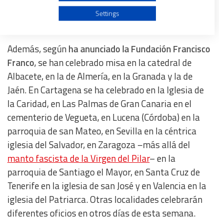
reunido una cincuentena de personas mayores a las
Use profiles to select personalised advertising
Settings
que se han sumado algunos jóvenes.
Create profiles to personalise content
Además, según
ha anunciado la Fundación Francisco
Franco
, se han celebrado misa en la catedral de
Use profiles to select personalised content
Albacete, en la de Almería, en la Granada y la de
Jaén. En Cartagena se ha celebrado en la Iglesia de
Measure advertising performance
la Caridad, en Las Palmas de Gran Canaria en el
cementerio de Vegueta, en Lucena (Córdoba) en la
Measure content performance
parroquia de san Mateo, en Sevilla en la céntrica
iglesia del Salvador, en Zaragoza –más allá del
Understand audiences through statistics or combinations
manto fascista de la Virgen del Pilar
– en la
of data from different sources
parroquia de Santiago el Mayor, en Santa Cruz de
Tenerife en la iglesia de san José y en Valencia en la
Develop and improve services
iglesia del Patriarca. Otras localidades celebrarán
diferentes oficios en otros días de esta semana.
Use limited data to select content