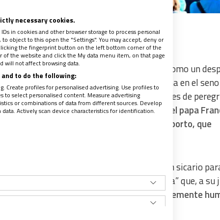
rictly necessary cookies.
 IDs in cookies and other browser storage to process personal
to object to this open the "Settings". You may accept, deny or
licking the fingerprint button on the left bottom corner of the
ter of the website and click the My data menu item, on that page
 will not affect browsing data.
 la cultura del descarte, se podría resumir como un des
and to do the following:
sentir incluso la supresión de la vida humana en el seno
. Create profiles for personalised advertising. Use profiles to
hos”. En la catequesis que dirigió a los miles de pereg
les to select personalised content. Measure advertising
tics or combinations of data from different sources. Develop
aticano con motivo de la audiencia general,
el papa Fran
ata. Actively scan device characteristics for identification.
 quinto mandamiento (“no matarás”) con el aborto, que
esolver un problema? ¿Es justo contratar un sicario par
mentó, criticando la postura “contradictoria” que, a su j
“¿Cómo puede ser terapéutico, civil, o simplemente h
erme cuando está brotando?”