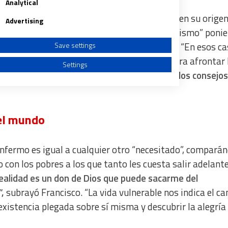
Analytical
la violencia como el rechazo de la vida” tienen su origen
Advertising
l prójimo significa “un desafío al individualismo” ponie
Save settings
ue el hijo que esperan tendrá una minusvalía. “En esos c
dera cercanía, una verdadera solidaridad para afrontar 
Settings
dos.
En cambio, a menudo, reciben apresurados consejos
del mundo
a from different sources
enfermo es igual a cualquier otro “necesitado”, compará
 con los pobres a los que tanto les cuesta salir adelante
ealidad es un don de Dios que puede sacarme del
,
subrayó Francisco. “La vida vulnerable nos indica el c
existencia plegada sobre sí misma y descubrir la alegría