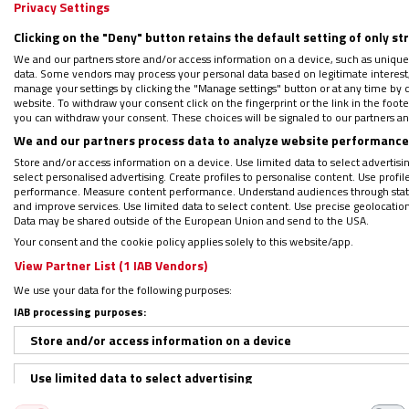
Privacy Settings
Clicking on the "Deny" button retains the default setting of only st
Síguenos en:
IG
G
We and our partners store and/or access information on a device, such as unique
data. Some vendors may process your personal data based on legitimate interest, 
manage your settings by clicking the "Manage settings" button or at any time by c
Por
Darío Menor (Roma)
|
10/10/2018 - 13:04
website. To withdraw your consent click on the fingerprint or the link in the foo
you can withdraw your consent. These choices will be signaled to our partners and
“Todo el mal del mundo, desde las guerras a
We and our partners process data to analyze website performance 
a la vida. Es una mentalidad que llega a con
Store and/or access information on a device. Use limited data to select advertising
materno en nombre de otros presuntos derec
select personalised advertising. Create profiles to personalise content. Use profi
performance. Measure content performance. Understand audiences through statis
congregados en la plaza de San Pedro del V
and improve services. Use limited data to select content. Use precise geolocation d
Data may be shared outside of the European Union and send to the USA.
relacionó este miércoles 10 de octubre el
Your consent and the cookie policy applies solely to this website/app.
comparó con recurrir a “un sicario”.
View Partner List (1 IAB Vendors)
We use your data for the following purposes:
“¿Es justo suprimir una vida humana para r
IAB processing purposes:
resolver un problema? ¡No, no se puede!”, co
Store and/or access information on a device
significa acabar con una vida en gestación.
Use limited data to select advertising
un acto que suprime la vida inocente e in