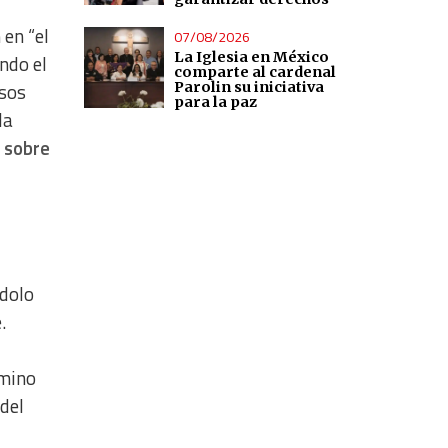
 en “el
07/08/2026
La Iglesia en México
ndo el
comparte al cardenal
Parolin su iniciativa
asos
para la paz
la
 sobre
ndolo
.
amino
 del