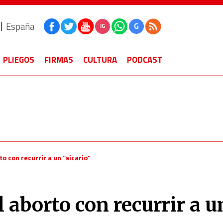
España
G
IG
PLIEGOS
FIRMAS
CULTURA
PODCAST
o con recurrir a un “sicario”
 aborto con recurrir a u