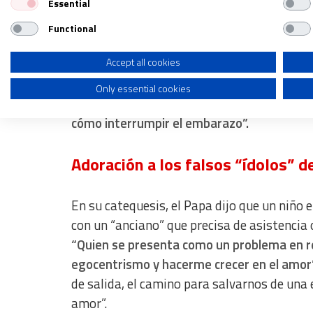
Essential
Create profiles for personalised advertising
Jorge Mario Bergoglio consideró que tanto “
Functional
Use profiles to select personalised advertising
miedo”. Destacó en cambio que la acogida de
Create profiles to personalise content
Accept all cookies
ejemplo de los padres a los que les dicen q
dramáticos, los padres necesitan una verda
Only essential cookies
Use profiles to select personalised content
realidad superando los comprensibles mie
Measure advertising performance
cómo interrumpir el embarazo”.
Measure content performance
Adoración a los falsos “ídolos” 
Understand audiences through statistics or combinations of dat
En su catequesis, el Papa dijo que un niño 
Develop and improve services
con un “anciano” que precisa de asistencia o
Use limited data to select content
“Quien se presenta como un problema en r
IAB Special Features:
egocentrismo y hacerme crecer en el amor”
Use precise geolocation data
de salida, el camino para salvarnos de una 
amor”.
Identify devices based on information actively requested