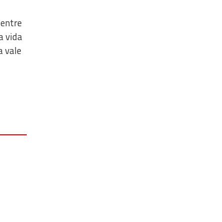
 entre
a vida
a vale