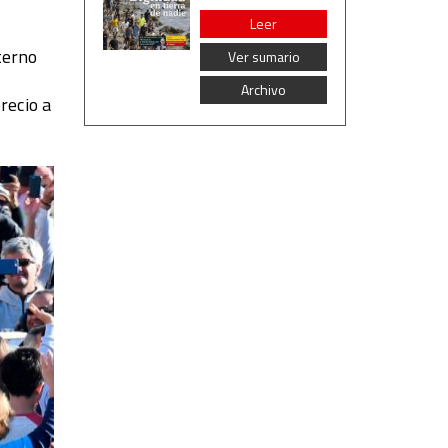
Leer
terno
Ver sumario
Archivo
recio a