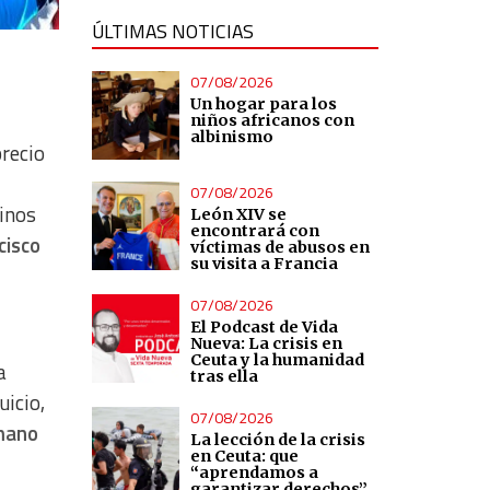
ÚLTIMAS NOTICIAS
07/08/2026
Un hogar para los
niños africanos con
albinismo
precio
07/08/2026
rinos
León XIV se
encontrará con
cisco
víctimas de abusos en
su visita a Francia
07/08/2026
El Podcast de Vida
Nueva: La crisis en
Ceuta y la humanidad
a
tras ella
uicio,
07/08/2026
umano
La lección de la crisis
en Ceuta: que
“aprendamos a
garantizar derechos”