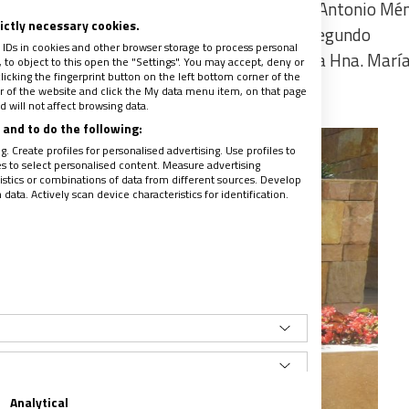
R, en este nuevo trienio, el padre Francisco Antonio Mé
rictly necessary cookies.
te), el Hno. José Sánchez Bravo, de México (segundo
 IDs in cookies and other browser storage to process personal
 de Puerto Rico (tercera vicepresidenta), y la Hna. María
to object to this open the "Settings". You may accept, deny or
licking the fingerprint button on the left bottom corner of the
enta).
ter of the website and click the My data menu item, on that page
 will not affect browsing data.
and to do the following:
. Create profiles for personalised advertising. Use profiles to
les to select personalised content. Measure advertising
tics or combinations of data from different sources. Develop
ata. Actively scan device characteristics for identification.
Analytical