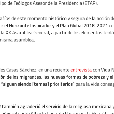
uipo de Teólogos Asesor de la Presidencia (ETAP).
afíos de este momento histórico y segura de la acción d
ir el Horizonte Inspirador y el Plan Global 2018-2021
co
 la XX Asamblea General, a partir de los elementos teol
a misma asamblea.
edes Casas Sánchez, en una reciente
entrevista
con Vida 
ción de los migrantes, las nuevas formas de pobreza y el
“siguen siendo [temas] prioritarios
” para la vida cons
 también agradeció el servicio de la religiosa mexicana y
s años
: el padre Alberto Luna, de Paraguay; la Hna. Altag