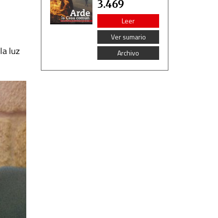
3.469
Leer
Ver sumario
la luz
Archivo