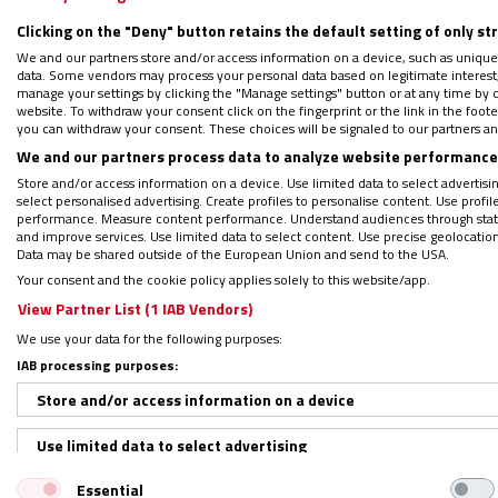
La acompañarán en la Presidencia de la CLA
Clicking on the "Deny" button retains the default setting of only st
Serrano, de Venezuela (primer vicepresiden
We and our partners store and/or access information on a device, such as unique
vicepresidente), la Hna. Nancy Negrón Ortiz,
data. Some vendors may process your personal data based on legitimate interest, 
manage your settings by clicking the "Manage settings" button or at any time by c
Castellaro, de Argentina (cuarta vicepresid
website. To withdraw your consent click on the fingerprint or the link in the foo
you can withdraw your consent. These choices will be signaled to our partners and
We and our partners process data to analyze website performance 
Store and/or access information on a device. Use limited data to select advertising
select personalised advertising. Create profiles to personalise content. Use profi
performance. Measure content performance. Understand audiences through statis
and improve services. Use limited data to select content. Use precise geolocation d
Data may be shared outside of the European Union and send to the USA.
Your consent and the cookie policy applies solely to this website/app.
View Partner List (1 IAB Vendors)
We use your data for the following purposes:
IAB processing purposes:
Store and/or access information on a device
Use limited data to select advertising
Essential
Create profiles for personalised advertising