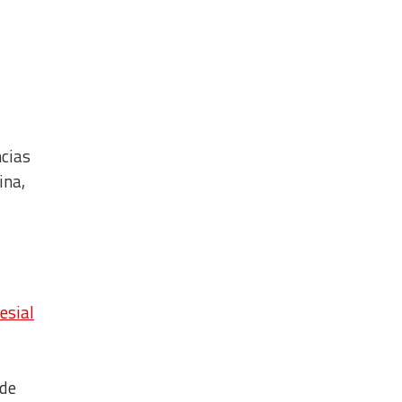
ncias
ina,
esial
 de