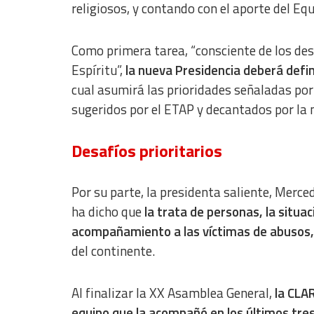
religiosos, y contando con el aporte del Eq
Non-IAB processing purposes:
Essential
Como primera tarea, “consciente de los des
Analytical
Espíritu”,
la nueva Presidencia deberá defin
Functional
cual asumirá las prioridades señaladas por
sugeridos por el ETAP y decantados por l
Advertising
Desafíos prioritarios
Por su parte, la presidenta saliente, Merc
ha dicho que
la trata de personas, la situa
acompañamiento a las víctimas de abusos, 
del continente.
Al finalizar la XX Asamblea General,
la CLAR
equipo que la acompañó en los últimos tre