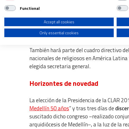
Functional
Use profiles to select personalised advertising
Create profiles to personalise content
Accept all cookies
Presidencia de la CLAR 2018-2021. De izquierda 
Liliana Franco, Nancy Negrón y José 
Only essential cookies
Use profiles to select personalised content
Measure advertising performance
También hará parte del cuadro directivo del
Measure content performance
nacionales de religiosos en América Latina 
elegida secretaria general.
Understand audiences through statistics or combinations of dat
Develop and improve services
Horizontes de novedad
Use limited data to select content
La elección de la Presidencia de la CLAR 2
IAB Special Features:
Medellín 50 años
” y tras tres días de
disce
Use precise geolocation data
suscitado dicho congreso –realizado conju
Identify devices based on information actively requested
arquidiócesis de Medellín–, a la luz de la r