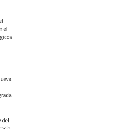
el
n el
ógicos
Nueva
agrada
 del
racia