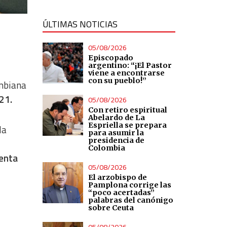
ÚLTIMAS NOTICIAS
05/08/2026
Episcopado
argentino: “¡El Pastor
viene a encontrarse
con su pueblo!”
ombiana
021.
05/08/2026
Con retiro espiritual
Abelardo de La
Espriella se prepara
la
para asumir la
presidencia de
Colombia
denta
05/08/2026
El arzobispo de
Pamplona corrige las
“poco acertadas”
palabras del canónigo
sobre Ceuta
05/08/2026