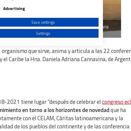
Advertising
Save settings
a derecha: Francisco Méndez, María Inés Castellano, Gloria
Sánchez. Ausente: Daniela Cannavina / Foto: CLAR
Settings
 organismo que sirve, anima y articula a las 22 confere
y el Caribe la Hna. Daniela Adriana Cannavina, de Argent
a from different sources
018-2021 tiene lugar “después de celebrar el
congreso ecl
rnimiento en torno a los horizontes de novedad
que ha
ntamente con el CELAM, Cáritas latinoamericana y la
ealidad de los pueblos del continente y de las conferencia