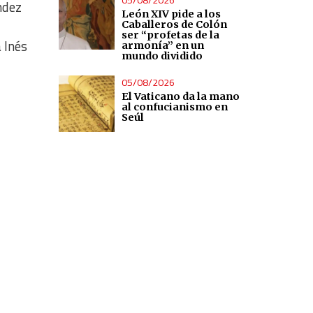
ndez
León XIV pide a los
Caballeros de Colón
ser “profetas de la
 Inés
armonía” en un
mundo dividido
05/08/2026
El Vaticano da la mano
al confucianismo en
Seúl