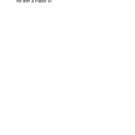
no leer a Pablo VI