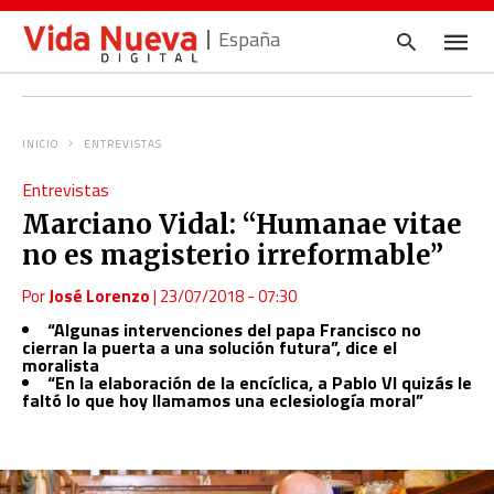
España
INICIO
ENTREVISTAS
Escrib
Entrevistas
tu
consul
Marciano Vidal: “Humanae vitae
y
pulsa
no es magisterio irreformable”
en
INTRO
Por
José Lorenzo
|
23/07/2018 - 07:30
“Algunas intervenciones del papa Francisco no
cierran la puerta a una solución futura”, dice el
moralista
“En la elaboración de la encíclica, a Pablo VI quizás le
faltó lo que hoy llamamos una eclesiología moral”