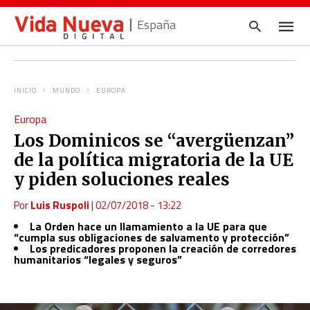
España
INICIO
MUNDO
EUROPA
Escrib
Europa
tu
consul
Los Dominicos se “avergüenzan”
y
pulsa
de la política migratoria de la UE
en
INTRO
y piden soluciones reales
Por
Luis Ruspoli
|
02/07/2018 - 13:22
La Orden hace un llamamiento a la UE para que
“cumpla sus obligaciones de salvamento y protección”
Los predicadores proponen la creación de corredores
humanitarios “legales y seguros”