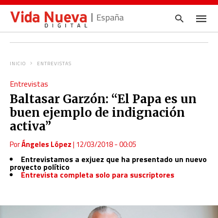
España
INICIO
ENTREVISTAS
Escrib
Entrevistas
tu
consul
Baltasar Garzón: “El Papa es un
y
pulsa
buen ejemplo de indignación
en
INTRO
activa”
Por
Ángeles López
|
12/03/2018 - 00:05
Entrevistamos a exjuez que ha presentado un nuevo
proyecto político
Entrevista completa solo para suscriptores