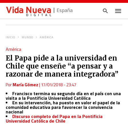
España
INICIO
MUNDO
AMÉRICA
Escrib
América
tu
consul
El Papa pide a la universidad en
y
pulsa
Chile que enseñe “a pensar y a
en
INTRO
razonar de manera integradora”
Por
María Gómez
|
17/01/2018 - 23:47
Francisco termina su segundo día en el país con una
visita a la Pontificia Universidad Católica
En su intervención, ha puesto en valor el papel de la
comunidad educativa para favorecer la convivencia
nacional
Discurso completo del Papa en la Pontificia
Universidad Católica de Chile