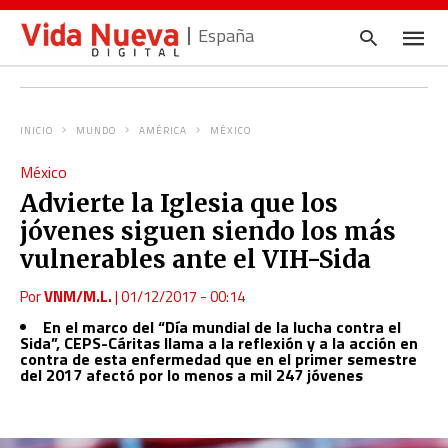
España
INICIO
MUNDO
AMÉRICA
MÉXICO
Escrib
México
tu
consul
Advierte la Iglesia que los
y
pulsa
jóvenes siguen siendo los más
en
INTRO
vulnerables ante el VIH-Sida
Por
VNM/M.L.
|
01/12/2017 - 00:14
En el marco del “Día mundial de la lucha contra el
Sida”, CEPS-Cáritas llama a la reflexión y a la acción en
contra de esta enfermedad que en el primer semestre
del 2017 afectó por lo menos a mil 247 jóvenes