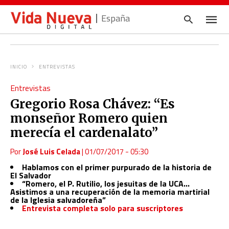
España
INICIO
ENTREVISTAS
Escrib
Entrevistas
tu
consul
Gregorio Rosa Chávez: “Es
y
pulsa
monseñor Romero quien
en
INTRO
merecía el cardenalato”
Por
José Luis Celada
|
01/07/2017 - 05:30
Hablamos con el primer purpurado de la historia de
El Salvador
“Romero, el P. Rutilio, los jesuitas de la UCA…
Asistimos a una recuperación de la memoria martirial
de la Iglesia salvadoreña”
Entrevista completa solo para suscriptores