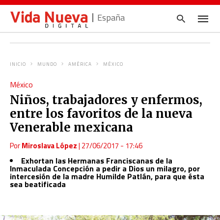
España
INICIO
MUNDO
AMÉRICA
MÉXICO
Escrib
México
tu
consul
Niños, trabajadores y enfermos,
y
pulsa
entre los favoritos de la nueva
en
INTRO
Venerable mexicana
Por
Miroslava López
|
27/06/2017 - 17:46
Exhortan las Hermanas Franciscanas de la
Inmaculada Concepción a pedir a Dios un milagro, por
intercesión de la madre Humilde Patlán, para que ésta
sea beatificada