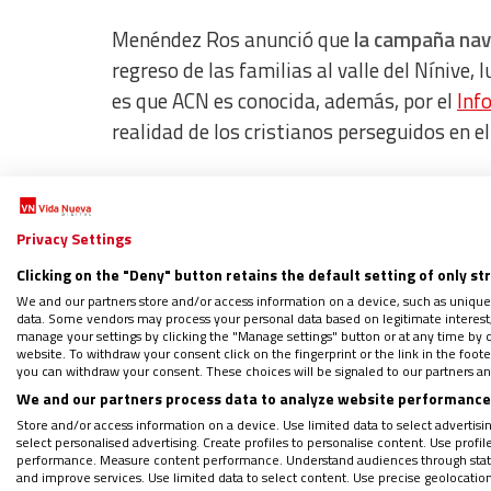
Menéndez Ros anunció que
la campaña navi
regreso de las familias al valle del Nínive
es que ACN es conocida, además, por el
Inf
realidad de los cristianos perseguidos en el
Privacy Settings
Clicking on the "Deny" button retains the default setting of only st
We and our partners store and/or access information on a device, such as unique
data. Some vendors may process your personal data based on legitimate interest, 
manage your settings by clicking the "Manage settings" button or at any time by c
website. To withdraw your consent click on the fingerprint or the link in the foo
you can withdraw your consent. These choices will be signaled to our partners and
We and our partners process data to analyze website performance 
Store and/or access information on a device. Use limited data to select advertising
select personalised advertising. Create profiles to personalise content. Use profi
Javier Menéndez Ros, Antonio Saínz de Vicuña y J
performance. Measure content performance. Understand audiences through statis
prensa celebrada hoy en 
and improve services. Use limited data to select content. Use precise geolocation d