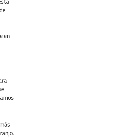
esta
 de
e en
ara
ue
ajamos
 más
ranjo.