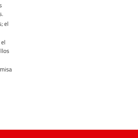
s
s.
; el
 el
llos
 misa