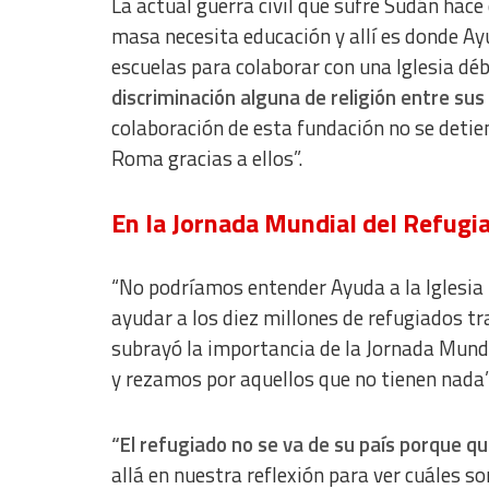
La actual guerra civil que sufre Sudán hac
Understand audiences through statistics or combinations of dat
masa necesita educación y allí es donde Ayu
Develop and improve services
escuelas para colaborar con una Iglesia déb
discriminación alguna de religión entre sus
Use limited data to select content
colaboración de esta fundación no se detie
IAB Special Features:
Roma gracias a ellos”.
Use precise geolocation data
En la Jornada Mundial del Refugi
Identify devices based on information actively requested
Non-IAB processing purposes:
“No podríamos entender Ayuda a la Iglesia 
Essential
ayudar a los diez millones de refugiados t
Analytical
subrayó la importancia de la Jornada Mundi
y rezamos por aquellos que no tienen nada”
Functional
Advertising
“El refugiado no se va de su país porque q
allá en nuestra reflexión para ver cuáles s