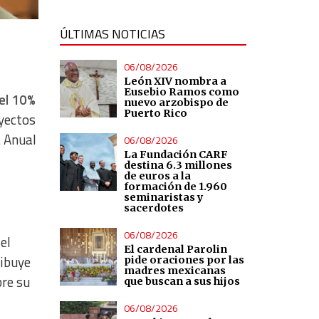
ÚLTIMAS NOTICIAS
06/08/2026
León XIV nombra a
Eusebio Ramos como
 el 10%
nuevo arzobispo de
Puerto Rico
yectos
a Anual
06/08/2026
La Fundación CARF
destina 6.3 millones
de euros a la
formación de 1.960
seminaristas y
sacerdotes
06/08/2026
el
El cardenal Parolin
ribuye
pide oraciones por las
madres mexicanas
bre su
que buscan a sus hijos
06/08/2026