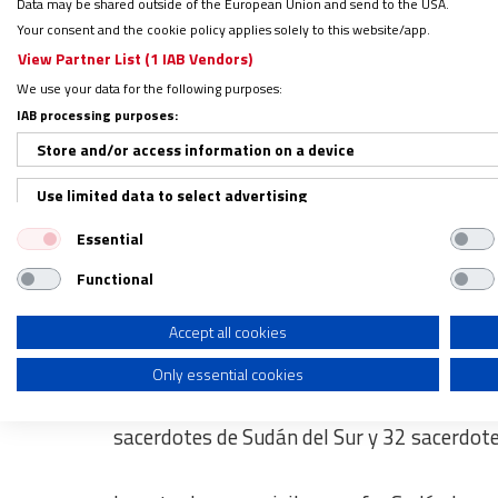
Data may be shared outside of the European Union and send to the USA.
Your consent and the cookie policy applies solely to this website/app.
La historia de Jorge Naranjo
View Partner List (1 IAB Vendors)
We use your data for the following purposes:
IAB processing purposes:
El
comboniano Jorge Naranjo
conoce de pri
beneficiario directo en
Sudán, país fundame
Store and/or access information on a device
2008 está allí destinado y desde 2012 es e
Use limited data to select advertising
Tecnology, en Jartum. Este centro de forma
Essential
Create profiles for personalised advertising
inyección de 170.000 euros de Ayuda a la I
Functional
Use profiles to select personalised advertising
“En un país de mayoría islámica,
la mayor p
Create profiles to personalise content
Accept all cookies
los países del entorno, azotados por la guer
comunicación hoy. Naranjo señaló “cómo desd
Only essential cookies
Use profiles to select personalised content
Solo hay 15 sacerdotes con nacionalidad su
Measure advertising performance
sacerdotes de Sudán del Sur y 32 sacerdote
Measure content performance