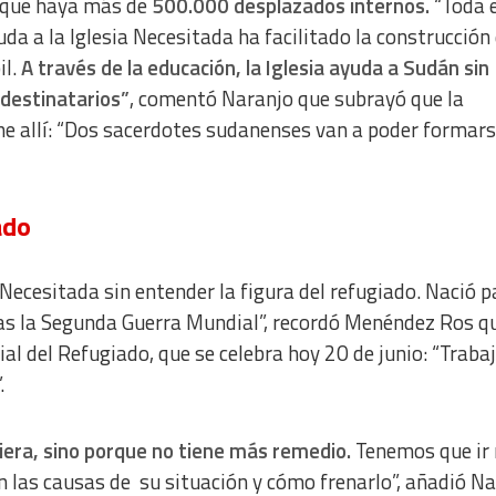
e que haya más de
500.000 desplazados internos.
“Toda 
a from different sources
da a la Iglesia Necesitada ha facilitado la construcción
il.
A través de la educación, la Iglesia ayuda a Sudán sin
 destinatarios”
, comentó Naranjo que subrayó que la
ne allí: “Dos sacerdotes sudanenses van a poder formars
ado
Necesitada sin entender la figura del refugiado. Nació p
ras la Segunda Guerra Mundial”, recordó Menéndez Ros q
al del Refugiado, que se celebra hoy 20 de junio: “Trab
.
uiera, sino porque no tiene más remedio.
Tenemos que ir
on las causas de su situación y cómo frenarlo”, añadió Na