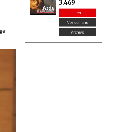
3.469
Leer
Ver sumario
rge
Archivo