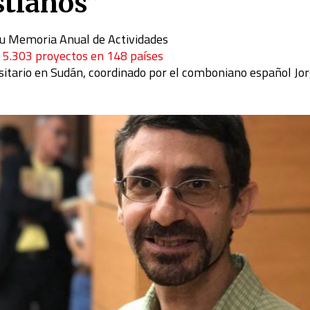
stianos”
su Memoria Anual de Actividades
ó 5.303 proyectos en 148 países
rsitario en Sudán, coordinado por el comboniano español Jo