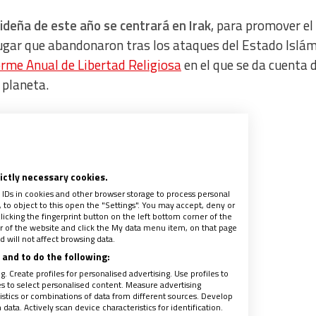
deña de este año se centrará en Irak
, para promover el
, lugar que abandonaron tras los ataques del Estado Islám
orme Anual de Libertad Religiosa
en el que se da cuenta d
 planeta.
rictly necessary cookies.
 IDs in cookies and other browser storage to process personal
to object to this open the "Settings". You may accept, deny or
licking the fingerprint button on the left bottom corner of the
ter of the website and click the My data menu item, on that page
 will not affect browsing data.
and to do the following:
. Create profiles for personalised advertising. Use profiles to
les to select personalised content. Measure advertising
orge Naranjo, en la rueda de
tics or combinations of data from different sources. Develop
Madrid
ata. Actively scan device characteristics for identification.