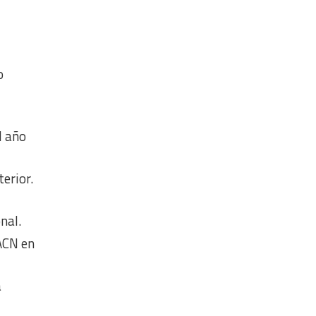
o
l año
terior.
nal.
 ACN en
a