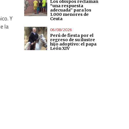
Los obispos reclaman
“una respuesta
adecuada” para los
1.000 menores de
ico. Y
Ceuta
e la
06/08/2026
Perú de fiesta por el
regreso de su ilustre
hijo adoptivo: el papa
León XIV