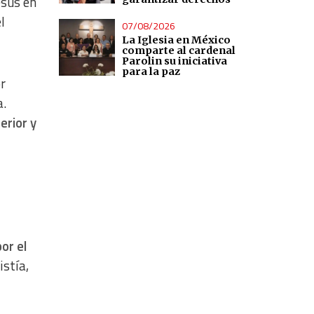
esús en
l
07/08/2026
La Iglesia en México
comparte al cardenal
Parolin su iniciativa
para la paz
r
a.
erior y
or el
istía,