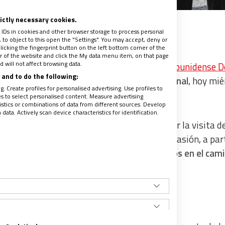
rictly necessary cookies.
 IDs in cookies and other browser storage to process personal
to object to this open the "Settings". You may accept, deny or
licking the fingerprint button on the left bottom corner of the
:25
ter of the website and click the My data menu item, on that page
 will not affect browsing data.
,30 h., tras
despedirse del presidente estadounidense 
and to do the following:
 Plaza de San Pedro para su catequesis semanal
, hoy mié
. Create profiles for personalised advertising. Use profiles to
les to select personalised content. Measure advertising
tics or combinations of data from different sources. Develop
ata. Actively scan device characteristics for identification.
o los reforzados controles de seguridad por la visita de
 de reflexiones sobre la esperanza
, en esta ocasión, a par
sús Resucitado se encuentra con
dos discípulos en el cam
speranza”