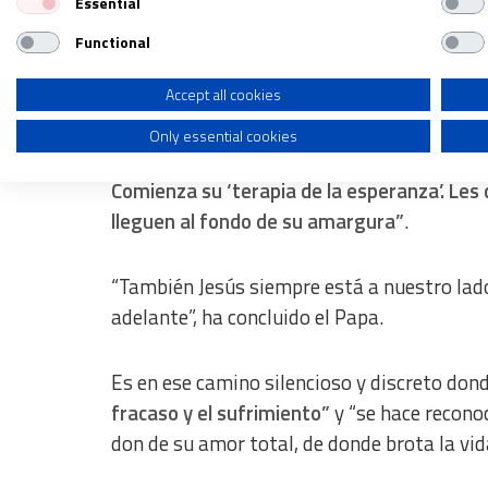
Un texto, el de Lucas, que “narra la experie
Essential
Create profiles for personalised advertising
el Calvario, huyen de Jerusalén sin esperan
Functional
Use profiles to select personalised advertising
Maestro, hacia la tranquilidad de Emaús”, h
Create profiles to personalise content
Accept all cookies
En ese camino, marcado “por el fracaso de 
Only essential cookies
Use profiles to select personalised content
camina con ellos, y aunque conoce el motivo
Measure advertising performance
Comienza su ‘terapia de la esperanza’. Les 
lleguen al fondo de su amargura”
.
Measure content performance
Understand audiences through statistics or combinations of dat
“También Jesús siempre está a nuestro lad
adelante”, ha concluido el Papa.
Develop and improve services
Use limited data to select content
Es en ese camino silencioso y discreto don
IAB Special Features:
fracaso y el sufrimiento”
y “se hace reconoc
Use precise geolocation data
don de su amor total, de donde brota la vida
Identify devices based on information actively requested