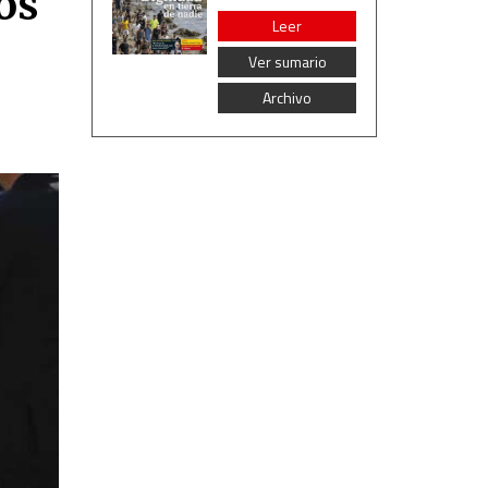
os
Leer
Ver sumario
Archivo