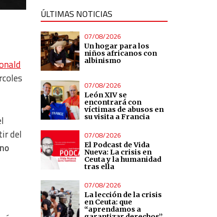
ÚLTIMAS NOTICIAS
07/08/2026
Un hogar para los
niños africanos con
albinismo
Donald
rcoles
07/08/2026
León XIV se
encontrará con
víctimas de abusos en
su visita a Francia
l
tir del
07/08/2026
El Podcast de Vida
ino
Nueva: La crisis en
Ceuta y la humanidad
tras ella
07/08/2026
La lección de la crisis
en Ceuta: que
“aprendamos a
garantizar derechos”