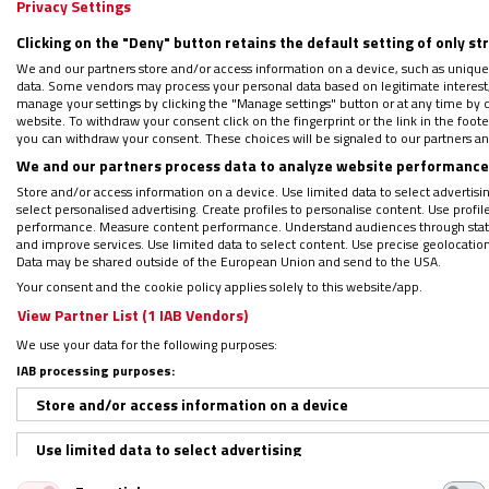
Privacy Settings
Clicking on the "Deny" button retains the default setting of only st
Síguenos en:
IG
G
We and our partners store and/or access information on a device, such as unique
data. Some vendors may process your personal data based on legitimate interest, 
manage your settings by clicking the "Manage settings" button or at any time by c
Por
Mateo González Alonso (Roma)
|
24/05/2017 - 11
website. To withdraw your consent click on the fingerprint or the link in the foo
you can withdraw your consent. These choices will be signaled to our partners and
Puntualmente como cada miércoles, a las 9
We and our partners process data to analyze website performance 
Trump
,
el papa Francisco ha entrado en la
Store and/or access information on a device. Use limited data to select advertising
24 de mayo.
select personalised advertising. Create profiles to personalise content. Use profi
performance. Measure content performance. Understand audiences through statis
and improve services. Use limited data to select content. Use precise geolocation d
Data may be shared outside of the European Union and send to the USA.
Ante unos 15.000 peregrinos, que han sufrid
Your consent and the cookie policy applies solely to this website/app.
presidente, el Papa ha continuado su
ciclo
View Partner List (1 IAB Vendors)
texto evangélico de san Lucas en el que Je
We use your data for the following purposes:
hacia Emaús
.
IAB processing purposes:
Store and/or access information on a device
Jesús practica la “terapia de la e
Use limited data to select advertising