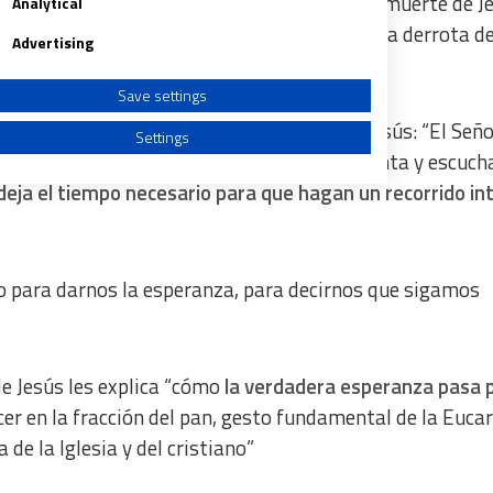
ncia de los dos discípulos que, después de la muerte de J
Analytical
za, desilusionados y llenos de amargura por la derrota de
Advertising
a dicho el Papa en la audiencia general.
Save settings
sus expectativas humanas”, encuentran a Jesús: “El Seño
Settings
 de su desilusión, no se impone, sino pregunta y escuch
deja el tiempo necesario para que hagan un recorrido int
a from different sources
o para darnos la esperanza, para decirnos que sigamos
de Jesús les explica “cómo
la verdadera esperanza pasa p
er en la fracción del pan, gesto fundamental de la Eucar
 de la Iglesia y del cristiano”