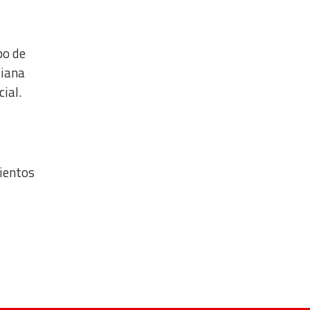
po de
tiana
cial.
mientos