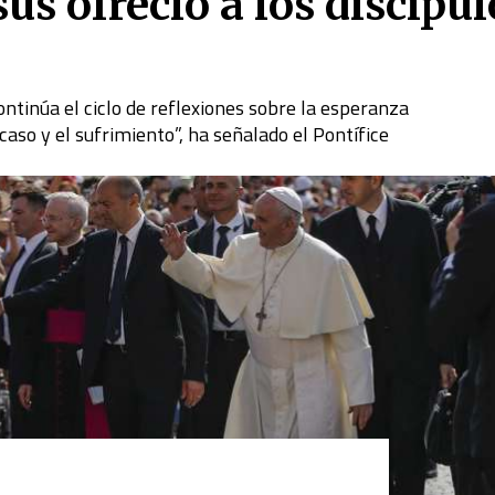
ús ofreció a los discípul
ontinúa el ciclo de reflexiones sobre la esperanza
aso y el sufrimiento”, ha señalado el Pontífice