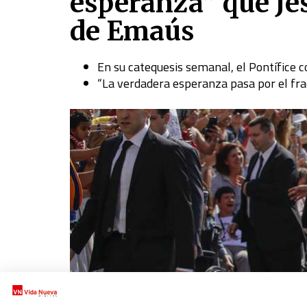
esperanza” que Jes
de Emaús
En su catequesis semanal, el Pontífice c
“La verdadera esperanza pasa por el frac