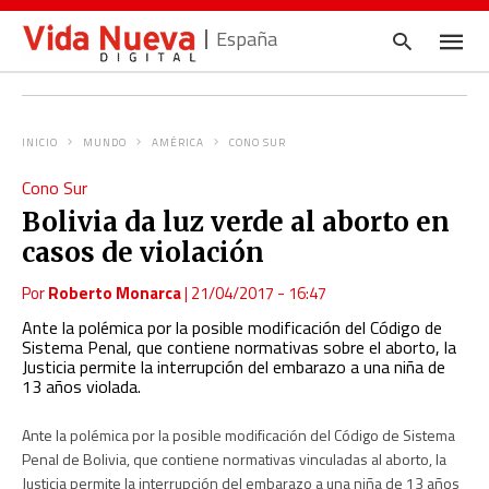
España
INICIO
MUNDO
AMÉRICA
CONO SUR
Escrib
Cono Sur
tu
consul
Bolivia da luz verde al aborto en
y
pulsa
casos de violación
en
INTRO
Por
Roberto Monarca
|
21/04/2017 - 16:47
Ante la polémica por la posible modificación del Código de
Sistema Penal, que contiene normativas sobre el aborto, la
Justicia permite la interrupción del embarazo a una niña de
13 años violada.
Ante la polémica por la posible modificación del Código de Sistema
Penal de Bolivia, que contiene normativas vinculadas al aborto, la
Justicia permite la interrupción del embarazo a una niña de 13 años