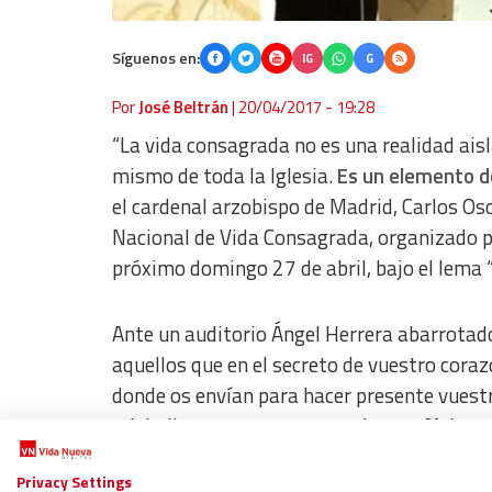
Síguenos en:
IG
G
Por
José Beltrán
|
20/04/2017 - 19:28
“La vida consagrada no es una realidad aisl
mismo de toda la Iglesia.
Es un elemento dec
el cardenal arzobispo de Madrid, Carlos Os
Nacional de Vida Consagrada, organizado po
próximo domingo 27 de abril, bajo el lema “T
Ante un auditorio Ángel Herrera abarrotado 
aquellos que en el secreto de vuestro coraz
donde os envían para hacer presente vuest
reivindicar, con una perspectiva profética,
historias concretas de cada ser humano, po
Privacy Settings