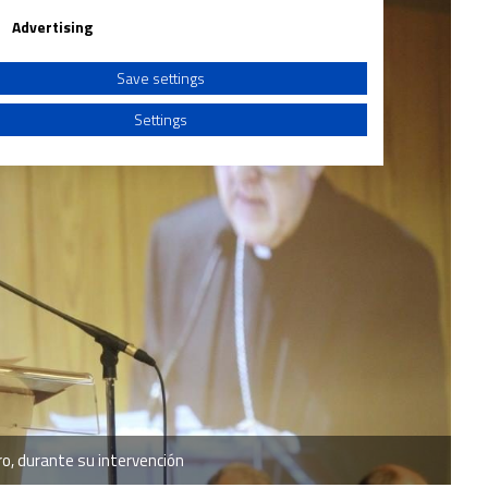
Advertising
Save settings
Settings
a from different sources
ro, durante su intervención