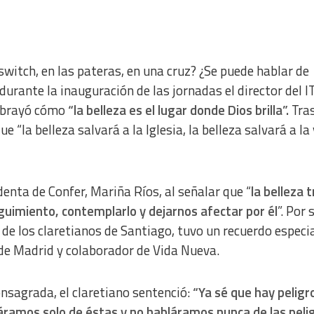
witch, en las pateras, en una cruz? ¿Se puede hablar de
 durante la inauguración de las jornadas el director del I
subrayó cómo
“la belleza es el lugar donde Dios brilla”.
Tra
 “la belleza salvará a la Iglesia, la belleza salvará a la
enta de Confer, Mariña Ríos, al señalar que “
la belleza t
guimiento, contemplarlo y dejarnos afectar por él
”. Por 
l de los claretianos de Santiago, tuvo un recuerdo especi
r de Madrid y colaborador de Vida Nueva.
onsagrada, el claretiano sentenció:
“Ya sé que hay peligr
áramos solo de éstas y no habláramos nunca de las peli