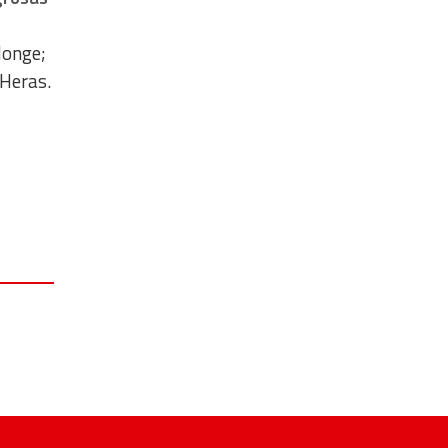
Monge;
 Heras.