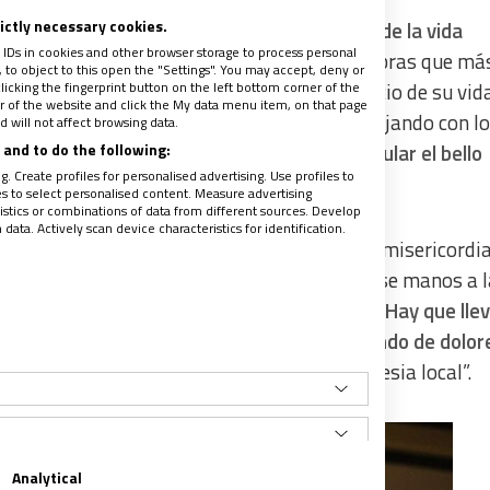
rictly necessary cookies.
s lugares de Madrid si faltara la presencia de la vida
 IDs in cookies and other browser storage to process personal
descubro que los consagrados estáis en las obras que má
to object to this open the "Settings". You may accept, deny or
licking the fingerprint button on the left bottom corner of the
xionó el cardenal, a la vez que recordó el inicio de su vida
ter of the website and click the My data menu item, on that page
ga y que hoy, con más de 90 años, sigue trabajando con l
 will not affect browsing data.
and to do the following:
giosos a “
seguir regalando a la Iglesia particular el bello
. Create profiles for personalised advertising. Use profiles to
les to select personalised content. Measure advertising
tics or combinations of data from different sources. Develop
ata. Actively scan device characteristics for identification.
 acción para la vida consagrada basado en la misericordi
Dios”. Desde ahí, instó a toda la Iglesia ponerse manos a 
onaria, no burocrática ni de término medio. Hay que llev
r humano, porque el mundo se está retorciendo de dolore
lesia teórica, sino desde el trabajo en la Iglesia local”.
Analytical