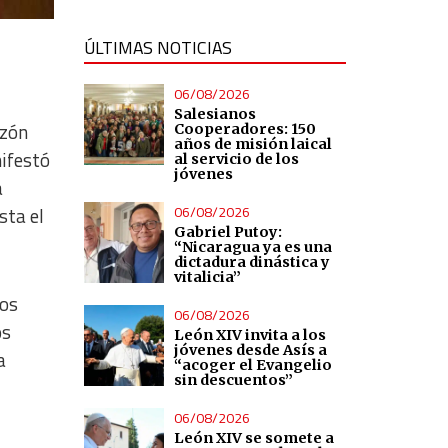
ÚLTIMAS NOTICIAS
06/08/2026
Salesianos
azón
Cooperadores: 150
años de misión laical
ifestó
al servicio de los
jóvenes
a
06/08/2026
sta el
Gabriel Putoy:
“Nicaragua ya es una
dictadura dinástica y
vitalicia”
dos
06/08/2026
os
León XIV invita a los
jóvenes desde Asís a
a
“acoger el Evangelio
sin descuentos”
06/08/2026
León XIV se somete a