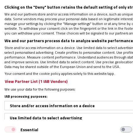
Clicking on the "Deny" button retains the default setting of only st
“A veces me pregunto
qué pasaría en alguno
We and our partners store and/or access information on a device, such as unique
consagrada…
Cuando recorro la diócesis, 
data. Some vendors may process your personal data based on legitimate interest, 
manage your settings by clicking the "Manage settings" button or at any time by c
significatividad tiene el amor de Dios”, refle
website. To withdraw your consent click on the fingerprint or the link in the foo
“con una religiosa que conocí en Torrelave
you can withdraw your consent. These choices will be signaled to our partners and
We and our partners process data to analyze website performance 
pobres”. Desde esta mirada invitó a los reli
Store and/or access information on a device. Use limited data to select advertising
escándalo del amor
”.
select personalised advertising. Create profiles to personalise content. Use profi
performance. Measure content performance. Understand audiences through statis
and improve services. Use limited data to select content. Use precise geolocation d
A partir de ahí, desarrolló un programa de
Data may be shared outside of the European Union and send to the USA.
Your consent and the cookie policy applies solely to this website/app.
“entregar alegría y entrar en la alegría de 
View Partner List (1 IAB Vendors)
para testimoniar
“una misericordia revoluci
We use your data for the following purposes:
misericordia hasta lo más profundo del se
IAB processing purposes:
Para ello, propuso no aplicarlo desde “una Ig
Store and/or access information on a device
Use limited data to select advertising
Essential
Create profiles for personalised advertising