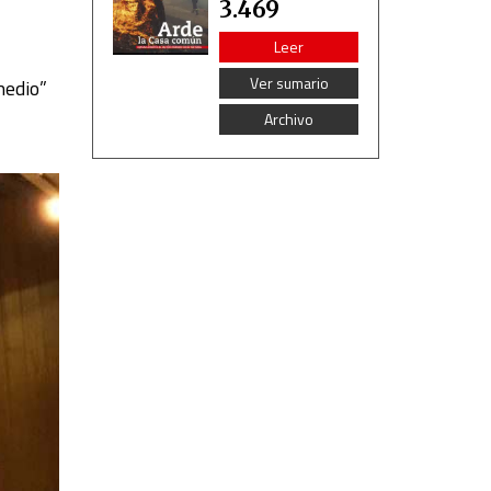
3.469
Leer
Ver sumario
medio”
Archivo