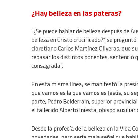
Non-IAB processing purposes:
¿Hay belleza en las pateras?
Essential
Analytical
“¿Se puede hablar de belleza después de Aus
Functional
belleza en Cristo crucificado?”, se preguntó
claretiano Carlos Martínez Oliveras, que 
Advertising
repasar los distintos ponentes, sentenció que
consagrada”.
En esta misma línea, se manifestó la presid
que vamos es la que vamos es Jesús, su se
parte, Pedro Belderrain, superior provincia
el fallecido Alberto Iniesta, obispo auxilia
Desde la profecía de la belleza en la Vida C
novedades, pero sería mala señal que habl