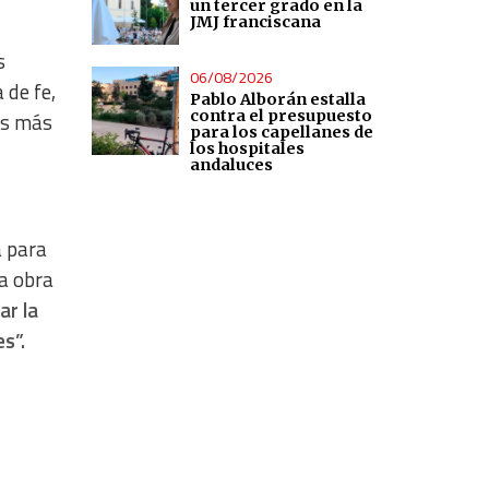
un tercer grado en la
JMJ franciscana
s
06/08/2026
 de fe,
Pablo Alborán estalla
contra el presupuesto
os más
para los capellanes de
los hospitales
andaluces
a para
la obra
ar la
s”.