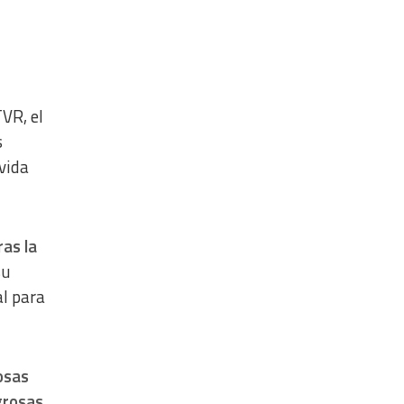
TVR, el
s
 vida
ras la
su
al para
osas
grosas