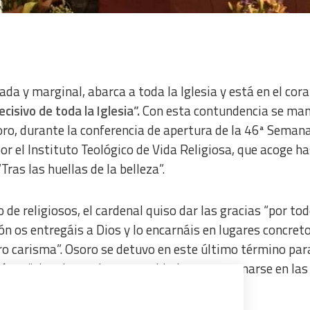
ada y marginal, abarca a toda la Iglesia y está en el cor
isivo de toda la Iglesia”.
Con esta contundencia se man
oro, durante la conferencia de apertura de la 46ª Seman
r el Instituto Teológico de Vida Religiosa, que acoge ha
ras las huellas de la belleza”.
de religiosos, el cardenal quiso dar las gracias “por to
ón os entregáis a Dios y lo encarnáis en lugares concret
ro carisma”. Osoro se detuvo en este último término par
 cómo “el carisma tiene capacidad para encarnarse en las
rque Dios se acerca a cada persona”.