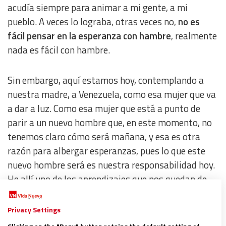
acudía siempre para animar a mi gente, a mi
pueblo. A veces lo lograba, otras veces no,
no es
fácil pensar en la esperanza con hambre
, realmente
nada es fácil con hambre.
Sin embargo, aquí estamos hoy, contemplando a
nuestra madre, a Venezuela, como esa mujer que va
a dar a luz. Como esa mujer que está a punto de
parir a un nuevo hombre que, en este momento, no
tenemos claro cómo será mañana, y esa es otra
razón para albergar esperanzas, pues lo que este
nuevo hombre será es nuestra responsabilidad hoy.
He allí uno de los aprendizajes que nos quedan de
esta agonía:
los venezolanos hemos aprendido a
asumir nuestra responsabilidad ante nosotros
Privacy Settings
mismos y ante la historia
.
Clicking on the "Deny" button retains the default setting of