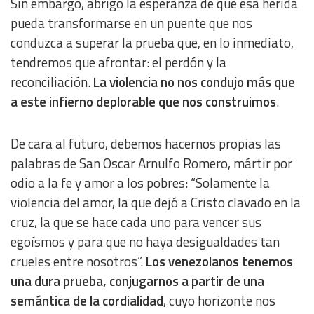
Sin embargo, abrigo la esperanza de que esa herida
Measure content performance
pueda transformarse en un puente que nos
conduzca a superar la prueba que, en lo inmediato,
Understand audiences through statistics or combinations
of data from different sources
tendremos que afrontar: el perdón y la
reconciliación.
La violencia no nos condujo más que
a este infierno deplorable que nos construimos
.
Develop and improve services
Use limited data to select content
De cara al futuro, debemos hacernos propias las
palabras de San Oscar Arnulfo Romero, mártir por
IAB Special Features:
odio a la fe y amor a los pobres: “Solamente la
Use precise geolocation data
violencia del amor, la que dejó a Cristo clavado en la
cruz, la que se hace cada uno para vencer sus
Identify devices based on information actively requested
egoísmos y para que no haya desigualdades tan
crueles entre nosotros”.
Los venezolanos tenemos
Non-IAB processing purposes:
una dura prueba, conjugarnos a partir de una
Essential
semántica de la cordialidad
, cuyo horizonte nos