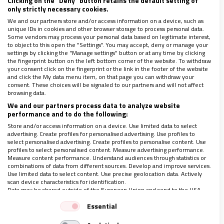
only strictly necessary cookies.
We and our partners store and/or access information on a device, such as
En cada madre que, a pesar de tantas y tantas
unique IDs in cookies and other browser storage to process personal data.
Some vendors may process your personal data based on legitimate interest,
dificultades, a pesar de las promesas rotas y
to object to this open the "Settings". You may accept, deny or manage your
vueltas a romper, a pesar de su pobreza, sale como
settings by clicking the "Manage settings" button or at any time by clicking
the fingerprint button on the left bottom corner of the website. To withdraw
María cuando visitó a Isabel luego de la
your consent click on the fingerprint or the link in the footer of the website
and click the My data menu item, on that page you can withdraw your
Anunciación, a servir a otros, veo un signo de
consent. These choices will be signaled to our partners and will not affect
browsing data.
esperanza. Esa fuerza inagotable del que no
We and our partners process data to analyze website
renunció a su dignidad, a su honestidad, al brillo
performance and to do the following:
maravilloso que brinda la pobreza, es hoy un signo
Store and/or access information on a device. Use limited data to select
advertising. Create profiles for personalised advertising. Use profiles to
de esperanza. De los jóvenes, los miles de jóvenes
select personalised advertising. Create profiles to personalise content. Use
que, ante la brutalidad de la realidad, lograron con
profiles to select personalised content. Measure advertising performance.
Measure content performance. Understand audiences through statistics or
esfuerzo y sacrificio, trabajar y alcanzar
combinations of data from different sources. Develop and improve services.
Use limited data to select content. Use precise geolocation data. Actively
importantes logros académicos, son un signo de
scan device characteristics for identification.
Data may be shared outside of the European Union and send to the USA.
esperanza.
Your consent and the cookie policy applies solely to this website/app.
Essential
View Partner List (1 IAB Vendors)
“Signos de esperanza”