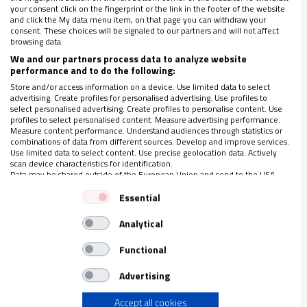
your consent click on the fingerprint or the link in the footer of the website
and click the My data menu item, on that page you can withdraw your
consent. These choices will be signaled to our partners and will not affect
browsing data.
We and our partners process data to analyze website
performance and to do the following:
En nuestra condición de creyentes estamos
Store and/or access information on a device. Use limited data to select
llamados a realizar una reflexión crítica y una
advertising. Create profiles for personalised advertising. Use profiles to
propuesta práctica. Resulta oportuno retomar la
select personalised advertising. Create profiles to personalise content. Use
profiles to select personalised content. Measure advertising performance.
reflexión de E. Johnson cuando afirma que el
Measure content performance. Understand audiences through statistics or
combinations of data from different sources. Develop and improve services.
lenguaje y el símbolo de Dios no son neutros. El ser
Use limited data to select content. Use precise geolocation data. Actively
scan device characteristics for identification.
de Dios está más allá de cualquier identificación
Data may be shared outside of the European Union and send to the USA.
masculina o femenina, sin embargo el lenguaje
Your consent and the cookie policy applies solely to this website/app.
Essential
cotidiano en la predicación, el culto, la catequesis y
View Partner List (1 IAB Vendors)
Analytical
la liturgia, se lo predica bajo el género masculino.
We use your data for the following purposes:
Este lenguaje patriarcal ha consolidado un culto
IAB processing purposes:
Functional
patriarcal, una catequesis patriarcal, una liturgia
Store and/or access information on a device
Advertising
patriarcal.
Accept all cookies
Use limited data to select advertising