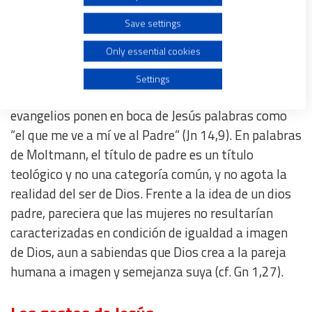
Otra dificultad se plantea en la interpretación de la
Save settings
masculinidad de Jesús. No hay duda que Jesús fue
Create profiles for personalised advertising
Only essential cookies
un varón, el problema se presenta cuando su
masculinidad se conecta con la pretendida
Use profiles to select personalised advertising
Settings
masculinidad de Dios. Es cierto también que los
evangelios ponen en boca de Jesús palabras como
Create profiles to personalise content
“el que me ve a mí ve al Padre” (Jn 14,9). En palabras
de Moltmann, el título de padre es un título
Use profiles to select personalised content
teológico y no una categoría común, y no agota la
realidad del ser de Dios. Frente a la idea de un dios
Measure advertising performance
padre, pareciera que las mujeres no resultarían
caracterizadas en condición de igualdad a imagen
Measure content performance
de Dios, aun a sabiendas que Dios crea a la pareja
humana a imagen y semejanza suya (cf. Gn 1,27).
Understand audiences through statistics or combinations
of data from different sources