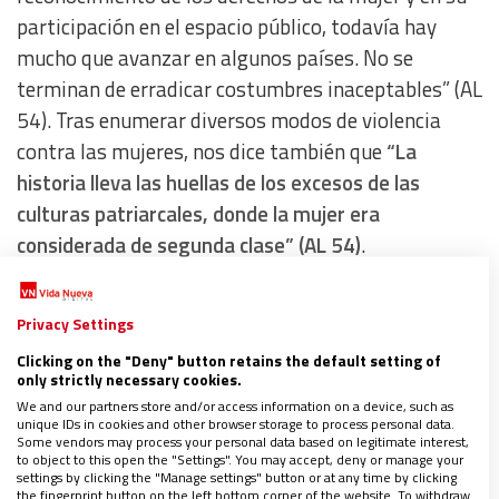
participación en el espacio público, todavía hay
mucho que avanzar en algunos países. No se
terminan de erradicar costumbres inaceptables” (AL
54). Tras enumerar diversos modos de violencia
contra las mujeres, nos dice también que
“La
historia lleva las huellas de los excesos de las
culturas patriarcales, donde la mujer era
considerada de segunda clase” (AL 54)
.
Encontramos aquí que el mismo Francisco reconoce
la vigencia y las desafortunadas consecuencias
Privacy Settings
provenientes del patriarcado.
Clicking on the "Deny" button retains the default setting of
only strictly necessary cookies.
We and our partners store and/or access information on a device, such as
unique IDs in cookies and other browser storage to process personal data.
Some vendors may process your personal data based on legitimate interest,
to object to this open the "Settings". You may accept, deny or manage your
settings by clicking the "Manage settings" button or at any time by clicking
the fingerprint button on the left bottom corner of the website. To withdraw