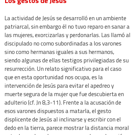
Los gestos de Jesús
Develop and improve services
La actividad de Jesús se desarrolló en un ambiente
Use limited data to select content
patriarcal, sin embargo él no tuvo reparo en sanar a
las mujeres, exorcizarlas y perdonarlas. Las llamó al
IAB Special Features:
discipulado no como subordinadas a los varones
Use precise geolocation data
sino como hermanas iguales a sus hermanos,
siendo algunas de ellas testigos privilegiadas de su
Identify devices based on information actively requested
resurrección. Un relato significativo para el caso
que en esta oportunidad nos ocupa, es la
Non-IAB processing purposes:
intervención de Jesús para evitar el apedreo y
Essential
muerte segura de la mujer que fue descubierta en
adulterio (cf. Jn 8,3-11). Frente a la acusación de
Analytical
esos varones dispuestos a matarla, el gesto
displicente de Jesús al inclinarse y escribir con el
Functional
dedo en la tierra, parece mostrar la distancia moral