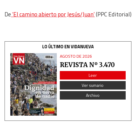
Measure content performance
De
‘El camino abierto por Jesús/Juan’
(PPC Editorial)
Understand audiences through statistics or combinations
of data from different sources
Develop and improve services
LO ÚLTIMO EN VIDANUEVA
AGOSTO DE 2026
Use limited data to select content
REVISTA Nº 3.470
IAB Special Features:
Leer
Use precise geolocation data
Ver sumario
Archivo
Identify devices based on information actively requested
Non-IAB processing purposes:
Essential