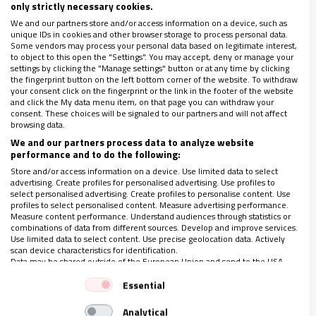
only strictly necessary cookies.
We and our partners store and/or access information on a device, such as
unique IDs in cookies and other browser storage to process personal data.
Some vendors may process your personal data based on legitimate interest,
to object to this open the "Settings". You may accept, deny or manage your
settings by clicking the "Manage settings" button or at any time by clicking
the fingerprint button on the left bottom corner of the website. To withdraw
your consent click on the fingerprint or the link in the footer of the website
and click the My data menu item, on that page you can withdraw your
consent. These choices will be signaled to our partners and will not affect
Imagen de ’33 El Musical’
browsing data.
We and our partners process data to analyze website
performance and to do the following:
Si queremos encontrarnos con Cristo resucitado,
Store and/or access information on a device. Use limited data to select
lleno de vida y fuerza creadora,
lo hemos de buscar
advertising. Create profiles for personalised advertising. Use profiles to
select personalised advertising. Create profiles to personalise content. Use
no en una religión muerta, reducida al cumplimiento
profiles to select personalised content. Measure advertising performance.
Measure content performance. Understand audiences through statistics or
y la observancia externa de leyes y normas, sino allí
combinations of data from different sources. Develop and improve services.
Use limited data to select content. Use precise geolocation data. Actively
donde se vive según el Espíritu de Jesús
, acogido
scan device characteristics for identification.
con fe, con amor y con responsabilidad por sus
Data may be shared outside of the European Union and send to the USA.
Your consent and the cookie policy applies solely to this website/app.
seguidores.
Essential
View Partner List (1 IAB Vendors)
Analytical
We use your data for the following purposes: