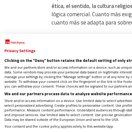
ética, el sentido, la cultura religi
lógica comercial. Cuanto más exig
cuanto más se adapta para sobrev
Población y alumnado
Privacy Settings
La realidad sociológica tampoco 
Clicking on the "Deny" button retains the default setting of only st
todavía
una cristiandad escolar c
We and our partners store and/or access information on a device, such as unique
data. Some vendors may process your personal data based on legitimate interest, 
CIS de diciembre de 2025 el 18% de
manage your settings by clicking the "Manage settings" button or at any time by c
el 35,9% como católica no practic
website. To withdraw your consent click on the fingerprint or the link in the foo
you can withdraw your consent. These choices will be signaled to our partners and
creyentes de otra religión, el 27,7
We and our partners process data to analyze website performance 
religiosos y el 23,9% casi nunca, 
Store and/or access information on a device. Use limited data to select advertising
select personalised advertising. Create profiles to personalise content. Use profi
funerales.
performance. Measure content performance. Understand audiences through statis
and improve services. Use limited data to select content. Use precise geolocation d
Data may be shared outside of the European Union and send to the USA.
También, en la escuela pública la 
Your consent and the cookie policy applies solely to this website/app.