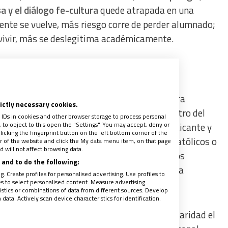
osa y el diálogo fe-cultura
quede atrapada en una
ente se vuelve, más riesgo corre de perder alumnado;
ivir, más se deslegitima académicamente.
permite seguir hablando como si España fuera
rictly necessary cookies.
on algunas fugas laterales.
Según el Barómetro del
 IDs in cookies and other browser storage to process personal
to object to this open the "Settings". You may accept, deny or
 la población se definía como católica practicante y
licking the fingerprint button on the left bottom corner of the
ante; además, entre quienes se declaraban católicos o
ter of the website and click the My data menu item, on that page
 will not affect browsing data.
% decía no asistir nunca a misa u otros oficios
and to do the following:
excluyendo ceremonias sociales, en su mayoría
. Create profiles for personalised advertising. Use profiles to
les to select personalised content. Measure advertising
tics or combinations of data from different sources. Develop
ata. Actively scan device characteristics for identification.
matrícula en Religión católica muestra con claridad el