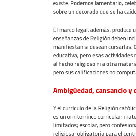
existe.
Podemos lamentarlo, celebr
Develop and improve services
sobre un decorado que se ha caído
Use limited data to select content
IAB Special Features:
El marco legal, además, produce un 
Use precise geolocation data
enseñanzas de Religión deben incl
manifiestan si desean cursarlas.
Identify devices based on information actively requested
educativa, pero esas actividades 
Non-IAB processing purposes:
al hecho religioso ni a otra materi
Essential
pero sus calificaciones no comput
Analytical
Ambigüedad, cansancio y 
Functional
Advertising
Y el currículo de la Religión catól
es un ornitorrinco curricular: mate
limitados; escolar, pero confesio
religiosa; obligatoria para el cen