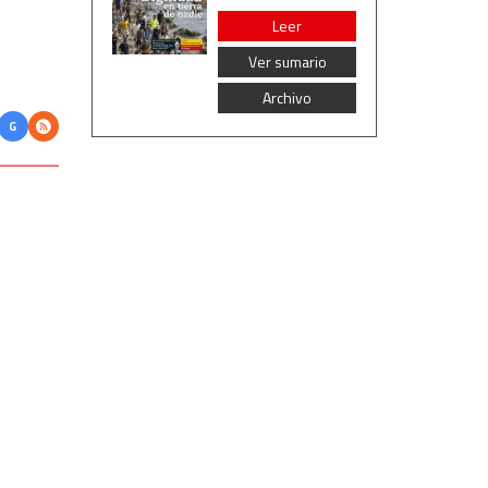
Leer
Ver sumario
Archivo
G