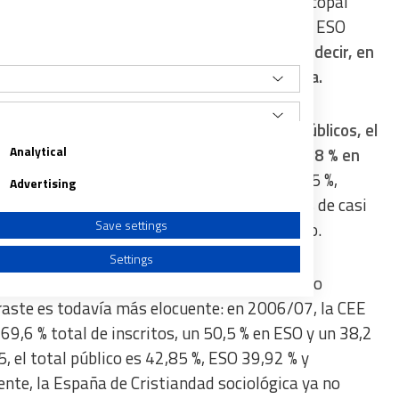
/25, según los datos de la Conferencia Episcopal
Religión el 42,85 % del alumnado total. En la ESO
9,92 %.
En Bachillerato público, al 31,92 %. Es decir, en
eligión católica ya no es la opción mayoritaria.
mente reveladora.
En 2020/21, en centros públicos, el
Analytical
rito en Religión era del 48,84 %, con un 46,88 % en
En 2024/25, esas cifras han pasado al 42,85 %,
Advertising
. En cuatro cursos, la caída en la pública es de casi
Save settings
e puntos en ESO y más de cinco en Bachillerato.
Settings
, con la cautela de que las series antiguas no
raste es todavía más elocuente: en 2006/07, la CEE
69,6 % total de inscritos, un 50,5 % en ESO y un 38,2
, el total público es 42,85 %, ESO 39,92 % y
a from different sources
ente, la España de Cristiandad sociológica ya no