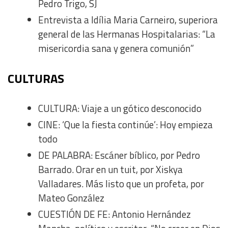
Pedro Trigo, SJ
Measure advertising performance
Entrevista a Idília Maria Carneiro, superiora
general de las Hermanas Hospitalarias: “La
Measure content performance
misericordia sana y genera comunión”
Understand audiences through statistics or combinations
CULTURAS
of data from different sources
CULTURA: Viaje a un gótico desconocido
Develop and improve services
CINE: ‘Que la fiesta continúe’: Hoy empieza
todo
Use limited data to select content
DE PALABRA: Escáner bíblico, por Pedro
IAB Special Features:
Barrado. Orar en un tuit, por Xiskya
Use precise geolocation data
Valladares. Más listo que un profeta, por
Mateo González
Identify devices based on information actively requested
CUESTIÓN DE FE: Antonio Hernández