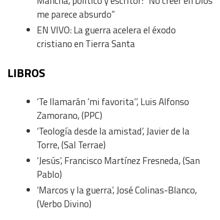
Mancha, político y escritor: “No creer en Dios
Non-IAB processing purposes:
me parece absurdo”
Essential
EN VIVO: La guerra acelera el éxodo
cristiano en Tierra Santa
Analytical
LIBROS
Functional
‘Te llamarán ‘mi favorita’’, Luis Alfonso
Advertising
Zamorano, (PPC)
‘Teología desde la amistad’, Javier de la
Torre, (Sal Terrae)
‘Jesús’, Francisco Martínez Fresneda, (San
Pablo)
‘Marcos y la guerra’, José Colinas-Blanco,
(Verbo Divino)