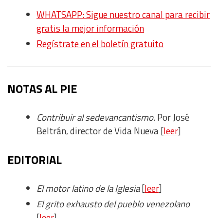
WHATSAPP: Sigue nuestro canal para recibir
gratis la mejor información
Regístrate en el boletín gratuito
N
OTAS AL PIE
Contribuir al sedevancantismo.
Por José
Beltrán, director de Vida Nueva [
leer
]
EDITORIAL
El motor latino de la Iglesia
[
leer
]
El grito exhausto del pueblo venezolano
[
leer
]