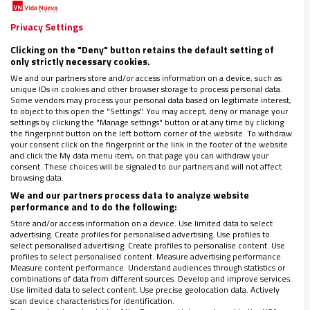
‘Operación Desahucio’ para echar a las ex
Privacy Settings
clarisas de Belorado
Clicking on the "Deny" button retains the default setting of
Eduardo Agosta, asesor principal del
only strictly necessary cookies.
Movimiento Laudato Si’: “El Tiempo de la
We and our partners store and/or access information on a device, such as
unique IDs in cookies and other browser storage to process personal data.
Creación será un tiempo litúrgico”
Some vendors may process your personal data based on legitimate interest,
to object to this open the "Settings". You may accept, deny or manage your
Miriam Fernández, artista con parálisis
settings by clicking the "Manage settings" button or at any time by clicking
the fingerprint button on the left bottom corner of the website. To withdraw
cerebral, protagoniza una nueva edición de
your consent click on the fingerprint or the link in the footer of the website
CEUTalks
and click the My data menu item, on that page you can withdraw your
consent. These choices will be signaled to our partners and will not affect
browsing data.
PLIEGO
We and our partners process data to analyze website
performance and to do the following:
Store and/or access information on a device. Use limited data to select
advertising. Create profiles for personalised advertising. Use profiles to
Los pobres en el corazón del desarrollo
select personalised advertising. Create profiles to personalise content. Use
profiles to select personalised content. Measure advertising performance.
Measure content performance. Understand audiences through statistics or
VATICANO
combinations of data from different sources. Develop and improve services.
Use limited data to select content. Use precise geolocation data. Actively
scan device characteristics for identification.