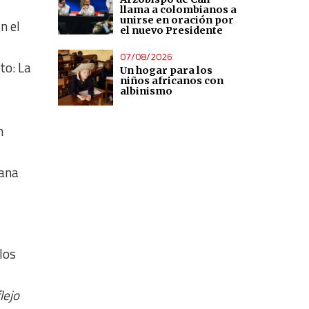
llama a colombianos a
unirse en oración por
n el
el nuevo Presidente
07/08/2026
to: La
Un hogar para los
niños africanos con
albinismo
n
iana
los
lejo