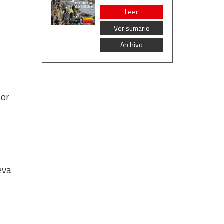
Leer
Ver sumario
Archivo
sor
eva