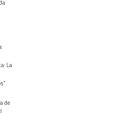
ida
a
ta: La
os”
ía de
l