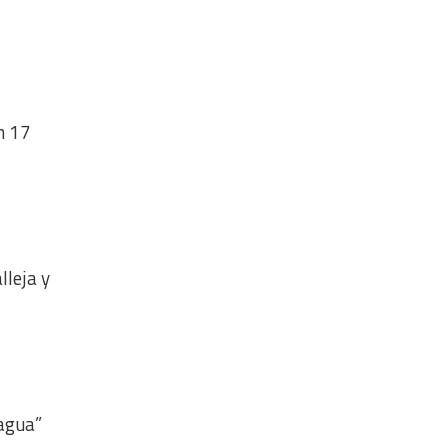
n 17
lleja y
 agua”