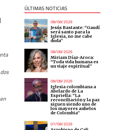
ÚLTIMAS NOTICIAS
]
08/08/2026
Jesús Bastante: “Gaudí
será santo para la
Iglesia, no me cabe
duda”
08/08/2026
anta
Miriam Díaz-Aroca:
“Toda vida humana es
un viaje espiritual”
 dos
08/08/2026
Iglesia colombiana a
Abelardo de La
Espriella: “La
 en
reconciliación y la paz
siguen siendo uno de
los mayores anhelos
de Colombia”
07/08/2026
Arzobispo de Cali