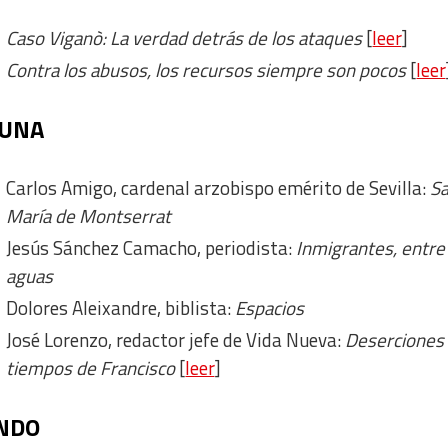
Caso Viganò: La verdad detrás de los ataques
[
leer
]
Contra los abusos, los recursos siempre son pocos
[
leer
BUNA
Carlos Amigo, cardenal arzobispo emérito de Sevilla:
S
María de Montserrat
Jesús Sánchez Camacho, periodista:
Inmigrantes, entre
aguas
Dolores Aleixandre, biblista:
Espacios
José Lorenzo, redactor jefe de Vida Nueva:
Deserciones
tiempos de Francisco
[
leer
]
ONDO