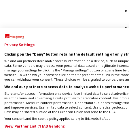
Privacy Settings
Clicking on the "Deny" button retains the default setting of only st
We and our partners store and/or access information on a device, such as unique
data. Some vendors may process your personal data based on legitimate interest, 
manage your settings by clicking the "Manage settings" button or at any time by c
website. To withdraw your consent click on the fingerprint or the link in the foo
you can withdraw your consent. These choices will be signaled to our partners and
We and our partners process data to analyze website performance 
IGLE
Store and/or access information on a device. Use limited data to select advertising
select personalised advertising. Create profiles to personalise content. Use profi
performance. Measure content performance. Understand audiences through statis
and improve services. Use limited data to select content. Use precise geolocation d
Data may be shared outside of the European Union and send to the USA.
Your consent and the cookie policy applies solely to this website/app.
View Partner List (1 IAB Vendors)