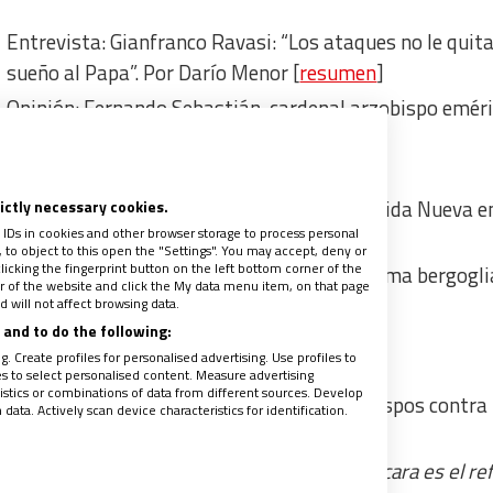
Entrevista: Gianfranco Ravasi: “Los ataques no le quita
sueño al Papa”. Por Darío Menor [
resumen
]
Opinión: Fernando Sebastián, cardenal arzobispo eméri
Roca
Escáner de un jaque fallido al Papa
Análisis: Antonio Pelayo, corresponsal de Vida Nueva e
rictly necessary cookies.
 IDs in cookies and other browser storage to process personal
Roma: El lobby que azuzó a Viganò
to object to this open the "Settings". You may accept, deny or
licking the fingerprint button on the left bottom corner of the
Sacristía ‘made in USA’ para frenar la reforma bergogl
ter of the website and click the My data menu item, on that page
 will not affect browsing data.
and to do the following:
SIA EN ESPAÑA
. Create profiles for personalised advertising. Use profiles to
les to select personalised content. Measure advertising
tics or combinations of data from different sources. Develop
En el Vaticano piden “más fuerzo” a los obispos contra 
ata. Actively scan device characteristics for identification.
abusos
Opinión: Ginés García Beltrán:
Dicen que la cara es el ref