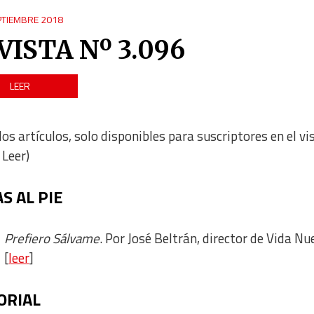
PTIEMBRE 2018
VISTA Nº 3.096
LEER
los artículos, solo disponibles para suscriptores en el vi
 Leer)
S AL PIE
Prefiero Sálvame
. Por José Beltrán, director de Vida Nu
[
leer
]
ORIAL