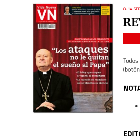
8-14 SE
RE
Todos 
(botón
NOTA
EDIT