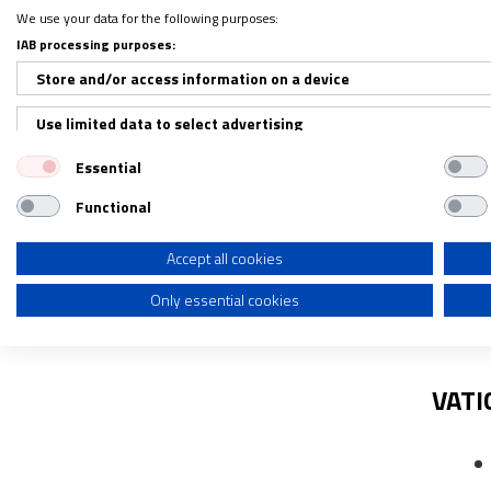
We use your data for the following purposes:
IAB processing purposes:
Store and/or access information on a device
Use limited data to select advertising
Essential
Create profiles for personalised advertising
Functional
Use profiles to select personalised advertising
PLIE
Create profiles to personalise content
Accept all cookies
Only essential cookies
Use profiles to select personalised content
Measure advertising performance
VATI
Measure content performance
Understand audiences through statistics or combinations of dat
Develop and improve services