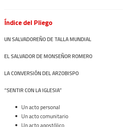
Use profiles to select personalised content
Índice del Pliego
Measure advertising performance
Measure content performance
UN SALVADOREÑO DE TALLA MUNDIAL
Understand audiences through statistics or combinations
EL SALVADOR DE MONSEÑOR ROMERO
of data from different sources
LA CONVERSIÓN DEL ARZOBISPO
Develop and improve services
“SENTIR CON LA IGLESIA”
Use limited data to select content
IAB Special Features:
Un acto personal
Use precise geolocation data
Un acto comunitario
Un acto apostólico