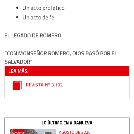
Identify devices based on information actively requested
Un acto profético
Un acto de fe
Non-IAB processing purposes:
Essential
EL LEGADO DE ROMERO
Analytical
“CON MONSEÑOR ROMERO, DIOS PASÓ POR EL
Functional
SALVADOR”
LEA MÁS:
Advertising
REVISTA Nº 3.102
LO ÚLTIMO EN VIDANUEVA
AGOSTO DE 2026