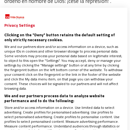
ordeno en nombre de Dios: ¡cese la represión!”.
En el mismo instante en el que se produjo la pascua
Privacy Settings
de Romero, el recuerdo inmarcesible de
sus
palabras valientes, su compromiso
por la defensa
Clicking on the "Deny" button retains the default setting of
only strictly necessary cookies.
de los derechos humanos y sus inconmensurables
We and our partners store and/or access information on a device, such as
gestos de misericordia
alimentaron para siempre la
unique IDs in cookies and other browser storage to process personal data.
Some vendors may process your personal data based on legitimate interest,
esperanza del pueblo que le hizo santo
y,
to object to this open the "Settings". You may accept, deny or manage your
settings by clicking the "Manage settings" button or at any time by clicking
particularmente, la de los más pobres.
the fingerprint button on the left bottom corner of the website. To withdraw
your consent click on the fingerprint or the link in the footer of the website
and click the My data menu item, on that page you can withdraw your
¡Y los milagros no se hicieron esperar! El pueblo de
consent. These choices will be signaled to our partners and will not affect
browsing data.
Dios permaneció de pie, en vigilia, perseverando en
We and our partners process data to analyze website
las noches oscuras y sosteniendo el espíritu
performance and to do the following:
Store and/or access information on a device. Use limited data to select
renovador del Concilio Vaticano II (1962-1965) y de
advertising. Create profiles for personalised advertising. Use profiles to
las Conferencias de Medellín (1968) y de Puebla
select personalised advertising. Create profiles to personalise content. Use
profiles to select personalised content. Measure advertising performance.
(1979) que tanto impulsó y puso en marcha
Measure content performance. Understand audiences through statistics or