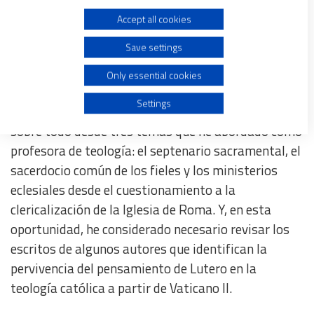
Y por eso Martín Lutero clavó su protesta –las 95
Accept all cookies
Use limited data to select advertising
tesis– en la puerta de la iglesia del castillo de
Save settings
Wittemberg.
Create profiles for personalised advertising
Only essential cookies
Muchas veces he podido sentirme en franca
Use profiles to select personalised advertising
Settings
sintonía con sus críticas y con sus interpretaciones
,
sobre todo desde tres temas que he abordado como
Create profiles to personalise content
profesora de teología: el septenario sacramental, el
sacerdocio común de los fieles y los ministerios
Use profiles to select personalised content
eclesiales desde el cuestionamiento a la
clericalización de la Iglesia de Roma. Y, en esta
Measure advertising performance
oportunidad, he considerado necesario revisar los
escritos de algunos autores que identifican la
Measure content performance
pervivencia del pensamiento de Lutero en la
teología católica a partir de Vaticano II.
Understand audiences through statistics or combinations
of data from different sources