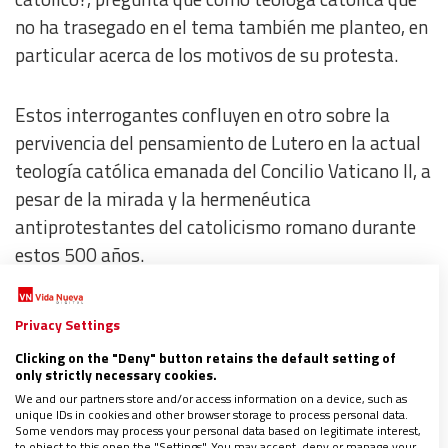
no ha trasegado en el tema también me planteo, en
particular acerca de los motivos de su protesta.
Estos interrogantes confluyen en otro sobre la
pervivencia del pensamiento de Lutero en la actual
teología católica emanada del Concilio Vaticano II, a
pesar de la mirada y la hermenéutica
antiprotestantes del catolicismo romano durante
estos 500 años.
Sé por qué protestó Martín Lutero:
la vida
Privacy Settings
cortesana del siglo XVI, sus intrigas palaciegas, la
Clicking on the "Deny" button retains the default setting of
preocupación por las obras de arte que eternizaran
only strictly necessary cookies.
la memoria de sus patrocinadores, se habían
We and our partners store and/or access information on a device, such as
unique IDs in cookies and other browser storage to process personal data.
adueñado de la Iglesia de Roma, en un triste
Some vendors may process your personal data based on legitimate interest,
to object to this open the "Settings". You may accept, deny or manage your