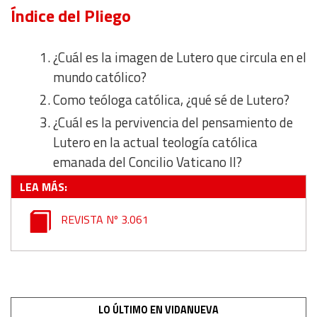
Índice del Pliego
Develop and improve services
¿Cuál es la imagen de Lutero que circula en el
mundo católico?
Use limited data to select content
Como teóloga católica, ¿qué sé de Lutero?
IAB Special Features:
¿Cuál es la pervivencia del pensamiento de
Use precise geolocation data
Lutero en la actual teología católica
emanada del Concilio Vaticano II?
Identify devices based on information actively requested
LEA MÁS:
Non-IAB processing purposes:
REVISTA Nº 3.061
Essential
Analytical
Functional
LO ÚLTIMO EN VIDANUEVA