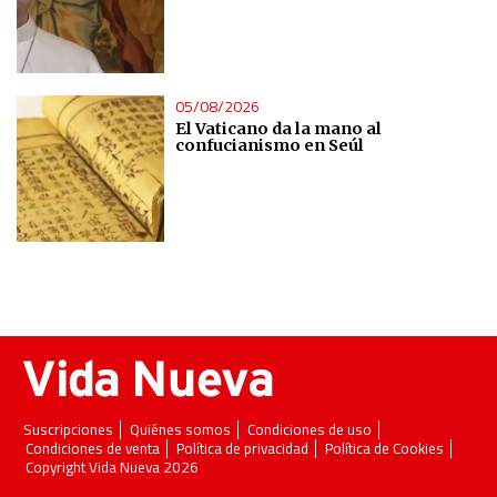
05/08/2026
El Vaticano da la mano al
confucianismo en Seúl
Suscripciones
Quiénes somos
Condiciones de uso
Condiciones de venta
Política de privacidad
Política de Cookies
Copyright Vida Nueva 2026