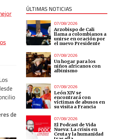
ÚLTIMAS NOTICIAS
mejor
07/08/2026
Arzobispo de Cali
llama a colombianos a
unirse en oración por
los
el nuevo Presidente
07/08/2026
Un hogar para los
niños africanos con
albinismo
 Los
07/08/2026
 desde
León XIV se
oncilio
encontrará con
víctimas de abusos en
su visita a Francia
eres de
07/08/2026
El Podcast de Vida
Nueva: La crisis en
Ceuta y la humanidad
tras ella