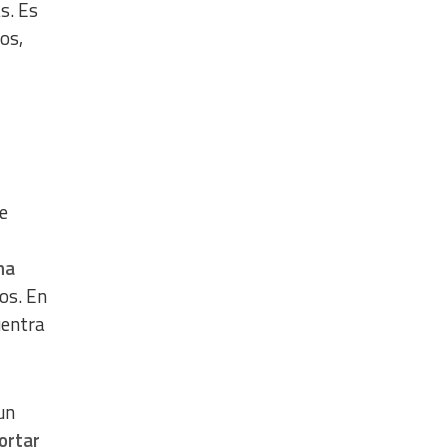
s. Es
os,
je
na
os. En
uentra
 un
ortar