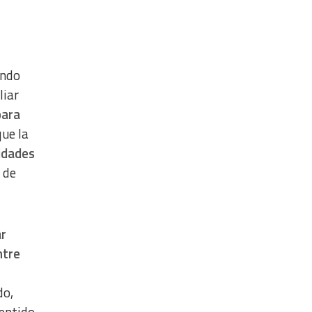
undo
liar
para
que la
lidades
 de
ar
ntre
s
do,
sentido