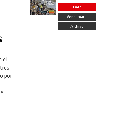
Leer
Ver sumario
Archivo
s
 el
tres
có por
re
n