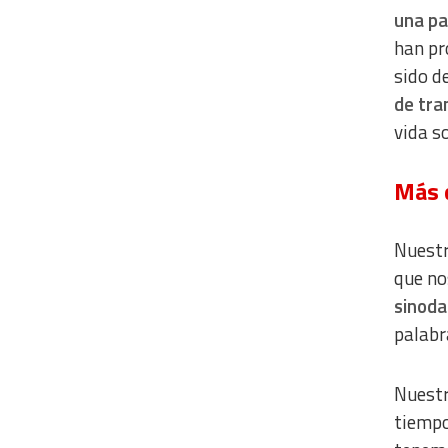
una pa
han pr
sido d
de tr
vida so
Más 
Nuestr
que no
sinoda
palabr
Nuestr
tiempo