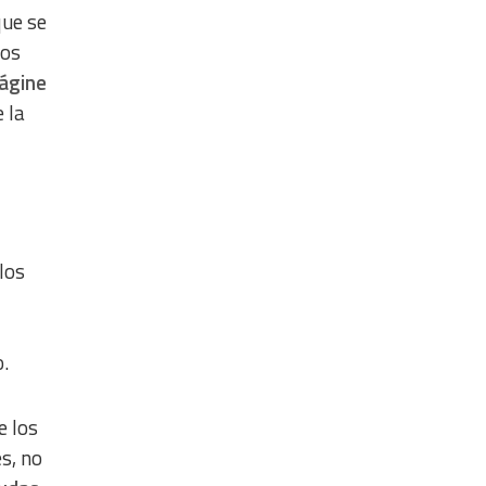
que se
mos
ágine
 la
los
o.
e los
s, no