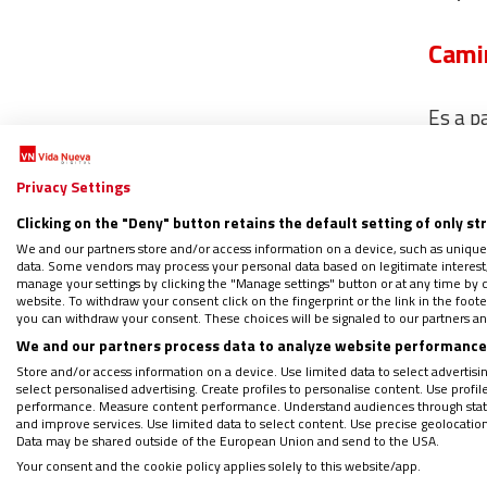
Cami
Es a p
conte
propon
Privacy Settings
camina
Clicking on the "Deny" button retains the default setting of only st
Iglesi
We and our partners store and/or access information on a device, such as unique
de nue
data. Some vendors may process your personal data based on legitimate interest, 
manage your settings by clicking the "Manage settings" button or at any time by c
buena 
website. To withdraw your consent click on the fingerprint or the link in the foo
you can withdraw your consent. These choices will be signaled to our partners and
We and our partners process data to analyze website performance 
Una ar
Store and/or access information on a device. Use limited data to select advertising
select personalised advertising. Create profiles to personalise content. Use profi
guiar 
performance. Measure content performance. Understand audiences through statis
todos 
and improve services. Use limited data to select content. Use precise geolocation d
Data may be shared outside of the European Union and send to the USA.
inquie
Your consent and the cookie policy applies solely to this website/app.
pero s