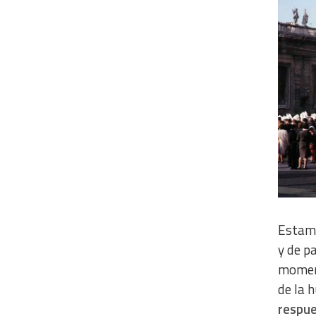
Estam
y de p
momen
de la 
respue