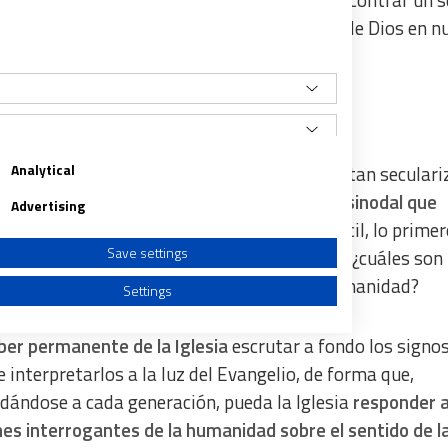
ida, que dé esperanza, confianza y presencia de Dios en n
.
ia sinodal
Analytical
fácil ser cristiano en esta nuestra sociedad, tan secular
y diversa.
No es fácil ser Iglesia, esa Iglesia sinodal que
Advertising
os ser.
Pero, precisamente porque no es fácil, lo prime
Save settings
s hacer es plantearnos la pregunta básica: ¿cuáles son 
 de la presencia y acción de Dios en esta humanidad?
Settings
er permanente de la Iglesia
escrutar a fondo los signos
e interpretarlos a la luz del Evangelio, de forma que,
ándose a cada generación, pueda la Iglesia
responder a
a from different sources
es interrogantes de la humanidad sobre el sentido de la