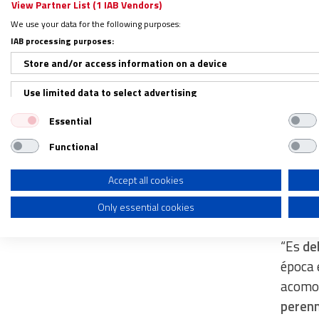
View Partner List (1 IAB Vendors)
a la v
We use your data for the following purposes:
tiempo
IAB processing purposes:
Store and/or access information on a device
Igles
Use limited data to select advertising
Essential
No es 
Create profiles for personalised advertising
plural 
Functional
Use profiles to select personalised advertising
querem
Create profiles to personalise content
Accept all cookies
debemo
signos
Only essential cookies
Use profiles to select personalised content
Measure advertising performance
“Es
deb
época 
Measure content performance
acomod
Understand audiences through statistics or combinations of dat
perenn