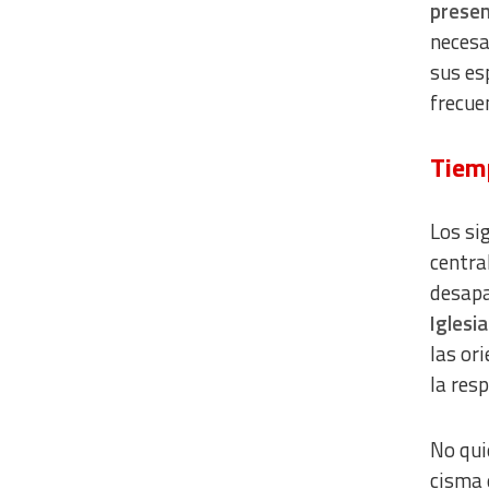
presen
Develop and improve services
necesa
Use limited data to select content
sus es
IAB Special Features:
frecuen
Use precise geolocation data
Tiem
Identify devices based on information actively requested
Non-IAB processing purposes:
Los si
Essential
centra
Analytical
desapa
Iglesi
Functional
las or
Advertising
la res
No qui
cisma 