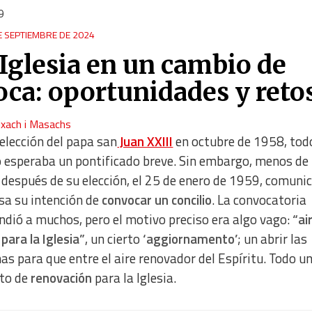
9
E SEPTIEMBRE DE 2024
 Iglesia en un cambio de
oca: oportunidades y reto
eixach i Masachs
 elección del papa san
Juan XXIII
en octubre de 1958, todo
esperaba un pontificado breve. Sin embargo, menos de 
después de su elección, el 25 de enero de 1959, comuni
sa su intención de
convocar un concilio
. La convocatoria
ndió a muchos, pero el motivo preciso era algo vago:
“ai
 para la Iglesia”
, un cierto
‘aggiornamento’
; un abrir las
as para que entre el aire renovador del Espíritu. Todo u
to de
renovación
para la Iglesia.