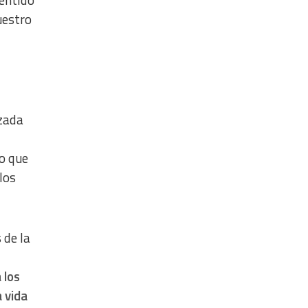
uestro
izada
ro que
los
 de la
 los
 vida