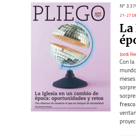
Nº 3.37
21-27 D
La
ép
Jordi R
Con la
mundo 
meses 
sorpre
sorpre
fresco
ventan
proyec