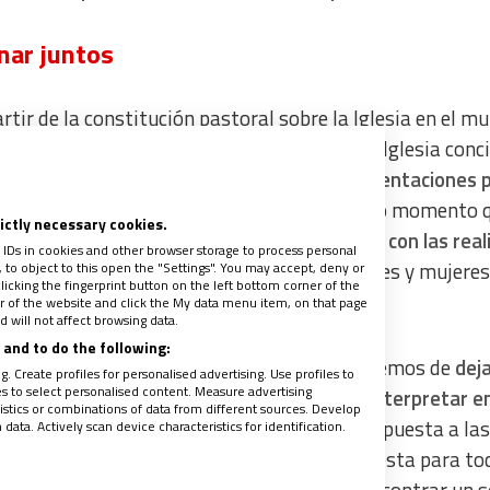
nar juntos
artir de la constitución pastoral sobre la Iglesia en el m
mporáneo,
‘Gaudium et spes’ (GS)
, cuando la Iglesia conci
e a los hombres y mujeres encontrar las
orientaciones 
r juntos
. Es la propuesta para hacer en todo momento 
rictly necessary cookies.
a sea de verdad un Pueblo de Dios;
en diálogo con las rea
 IDs in cookies and other browser storage to process personal
stra sociedad
, y abiertos a todos los hombres y mujeres
to object to this open the "Settings". You may accept, deny or
licking the fingerprint button on the left bottom corner of the
voluntad.
ter of the website and click the My data menu item, on that page
 will not affect browsing data.
and to do the following:
dua tarea, ciertamente, pero siempre nos hemos de
dej
. Create profiles for personalised advertising. Use profiles to
les to select personalised content. Measure advertising
por el Espíritu Santo
y, con discernimiento,
interpretar e
tics or combinations of data from different sources. Develop
“los signos de los tiempos”
para dar una respuesta a la
ata. Actively scan device characteristics for identification.
tudes de las personas. No tenemos la respuesta para to
í la voluntad de hacer camino juntos para encontrar un 