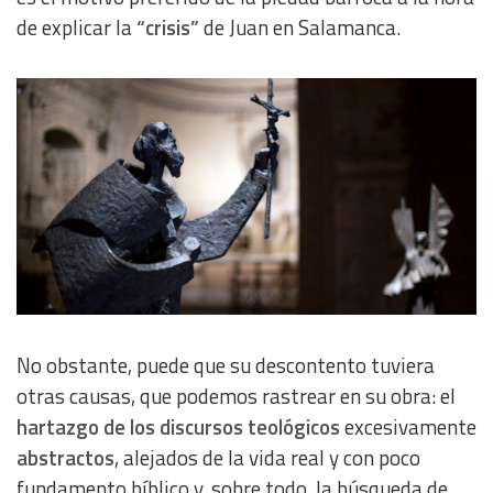
de explicar la
“crisis”
de Juan en Salamanca.
Develop and improve services
Use limited data to select content
IAB Special Features:
Use precise geolocation data
Identify devices based on information actively requested
Non-IAB processing purposes:
Essential
No obstante, puede que su descontento tuviera
otras causas, que podemos rastrear en su obra: el
Analytical
hartazgo de los discursos teológicos
excesivamente
abstractos
, alejados de la vida real y con poco
Functional
fundamento bíblico y, sobre todo, la búsqueda de