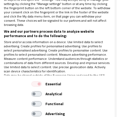
Del Colegio de “doctrinos” pasará al de los
jesuitas
,
settings by clicking the "Manage settings" button or at any time by clicking
the fingerprint button on the left bottom corner of the website. To withdraw
donde estudia con provecho al tiempo que ayuda en
your consent click on the fingerprint or the link in the footer of the website
and click the My data menu item, on that page you can withdraw your
el
‘Hospital de las Bubas’
, para pacientes con
consent. These choices will be signaled to our partners and will not affect
browsing data.
enfermedades venéreas. En el colegio de la
We and our partners process data to analyze website
Compañía, regido por Juan Bonifacio,
conocerá a los
performance and to do the following:
clásicos, la Biblia, la poesía
; un ambiente, en suma,
Store and/or access information on a device. Use limited data to select
advertising. Create profiles for personalised advertising. Use profiles to
en el que empieza a echar raíces el poeta y el
select personalised advertising. Create profiles to personalise content. Use
místico y en el que despunta su vocación: no
profiles to select personalised content. Measure advertising performance.
Measure content performance. Understand audiences through statistics or
sacerdote con beneficio, tampoco hijo de san
combinations of data from different sources. Develop and improve services.
Use limited data to select content. Use precise geolocation data. Actively
Ignacio… Por razones que aún desconocemos, Juan
scan device characteristics for identification.
Data may be shared outside of the European Union and send to the USA.
decide entrar en el Carmelo
y allí toma el apellido
Your consent and the cookie policy applies solely to this website/app.
“de Santo Matía”
.
Essential
View Partner List (1 IAB Vendors)
Analytical
We use your data for the following purposes:
“Crisis” en Salamanca
IAB processing purposes:
Functional
Store and/or access information on a device
Advertising
Terminado el noviciado en Medina del Campo, Juan