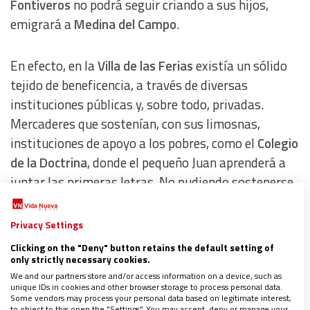
Fontiveros
no podrá seguir criando a sus hijos,
emigrará a
Medina del Campo
.
En efecto, en la
Villa de las Ferias
existía un sólido
tejido de beneficencia, a través de diversas
instituciones públicas y, sobre todo, privadas.
Mercaderes que sostenían, con sus limosnas,
instituciones de apoyo a los pobres, como el
Colegio
de la Doctrina
, donde el pequeño Juan aprenderá a
juntar las primeras letras. No pudiendo sostenerse
el Colegio solo con las limosnas, el niño, como sus
compañeros de escuela, hará servicios para un
Privacy Settings
convento de monjas vecino –desde ayudar a misa
Clicking on the "Deny" button retains the default setting of
hasta limpiar la iglesia–,
pedirá por las calles y
only strictly necessary cookies.
We and our partners store and/or access information on a device, such as
acompañará séquitos de entierros
.
unique IDs in cookies and other browser storage to process personal data.
Some vendors may process your personal data based on legitimate interest,
to object to this open the "Settings". You may accept, deny or manage your