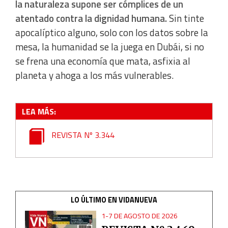
la naturaleza supone ser cómplices de un
atentado contra la dignidad humana.
Sin tinte
Use limited data to select content
apocalíptico alguno, solo con los datos sobre la
mesa, la humanidad se la juega en Dubái, si no
IAB Special Features:
se frena una economía que mata, asfixia al
Use precise geolocation data
planeta y ahoga a los más vulnerables.
Identify devices based on information actively requested
LEA MÁS:
Non-IAB processing purposes:
REVISTA Nº 3.344
Essential
Analytical
Functional
LO ÚLTIMO EN VIDANUEVA
1-7 DE AGOSTO DE 2026
Advertising