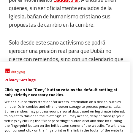
quienes, sin ser oficialmente enviados de la
Iglesia, bañan de humanismo cristiano sus
propuestas de cambio en la cumbre.
Solo desde este sano activismo se podrá
ejerecer una presión real para que Dubái no
cierre con remiendos, sino con un calendario que
materialice, entre otras, la primera medida
significativa ya aprobada:
condonar la deuda
Privacy Settings
que grava a los países empobrecidos por la
Clicking on the "Deny" button retains the default setting of
deuda ecológica contraída con ellos.
Un punto
only strictly necessary cookies.
de partida esperanzador, pero insuficiente,
We and our partners store and/or access information on a device, such as
unique IDs in cookies and other browser storage to process personal data.
cuando el planeta se enfrenta a un punto de no
Some vendors may process your personal data based on legitimate interest,
to object to this open the "Settings". You may accept, deny or manage your
retorno con récord de emisiones de gases de
settings by clicking the "Manage settings" button or at any time by clicking
efecto invernadero y catástrofes naturales
the fingerprint button on the left bottom corner of the website. To withdraw
your consent click on the fingerprint or the link in the footer of the website