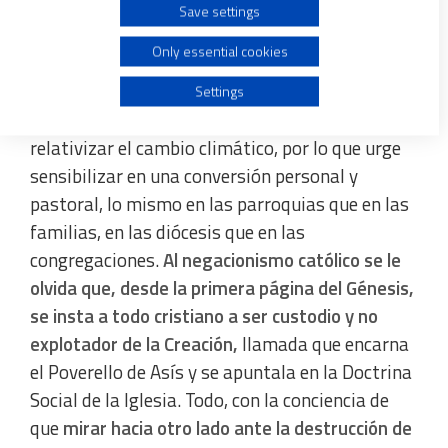
Save settings
Frenar la economía
Create profiles for personalised advertising
Only essential cookies
Use profiles to select personalised advertising
Sin embargo, tanto en la sociedad como en la
Settings
Iglesia, hay quien se aferra a esconder o
Create profiles to personalise content
relativizar el cambio climático, por lo que urge
sensibilizar en una conversión personal y
Use profiles to select personalised content
pastoral, lo mismo en las parroquias que en las
familias, en las diócesis que en las
Measure advertising performance
congregaciones.
Al negacionismo católico se le
olvida que, desde la primera página del Génesis,
Measure content performance
se insta a todo cristiano a ser custodio y no
explotador de la Creación,
llamada que encarna
el Poverello de Asís y se apuntala en la Doctrina
Understand audiences through statistics or combinations
of data from different sources
Social de la Iglesia. Todo, con la conciencia de
que
mirar hacia otro lado ante la destrucción de
Develop and improve services