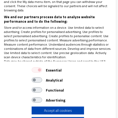
extremas de consecuencias devastadoras.
and click the My data menu item, on that page you can withdraw your
consent. These choices will be signaled to our partners and will not affect
browsing data.
We and our partners process data to analyze website
performance and to do the following:
Store and/or access information on a device. Use limited data to select
advertising. Create profiles for personalised advertising. Use profiles to
select personalised advertising. Create profiles to personalise content. Use
profiles to select personalised content. Measure advertising performance.
Measure content performance. Understand audiences through statistics or
combinations of data from different sources. Develop and improve services.
Use limited data to select content. Use precise geolocation data. Actively
scan device characteristics for identification.
Data may be shared outside of the European Union and send to the USA.
Your consent and the cookie policy applies solely to this website/app.
Essential
View Partner List (1 IAB Vendors)
Analytical
Así, pues, no caben ya titubeos para afrontar los
We use your data for the following purposes:
IAB processing purposes:
retos que plantea el Papa en su mensaje:
la
Functional
eficiencia energética, las fuentes renovables, la
Store and/or access information on a device
Advertising
eliminación de los combustibles fósiles y la
educación a estilos de vida sostenibles.
Accept all cookies
Use limited data to select advertising