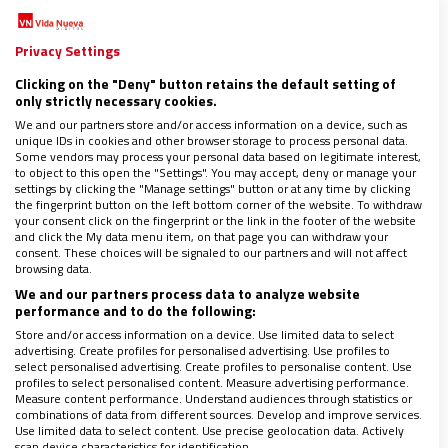
Privacy Settings
Clicking on the "Deny" button retains the default setting of
only strictly necessary cookies.
We and our partners store and/or access information on a device, such as
unique IDs in cookies and other browser storage to process personal data.
Some vendors may process your personal data based on legitimate interest,
to object to this open the "Settings". You may accept, deny or manage your
settings by clicking the "Manage settings" button or at any time by clicking
the fingerprint button on the left bottom corner of the website. To withdraw
Decisión honrosa
your consent click on the fingerprint or the link in the footer of the website
and click the My data menu item, on that page you can withdraw your
consent. These choices will be signaled to our partners and will not affect
browsing data.
Sin embargo, la lacra de la pederastia ha
We and our partners process data to analyze website
truncado este liderazgo plausible. Es más, le
performance and to do the following:
honra asumir en primera persona la inacción
Store and/or access information on a device. Use limited data to select
advertising. Create profiles for personalised advertising. Use profiles to
después de que hace una década tuviera
select personalised advertising. Create profiles to personalise content. Use
constancia de las denuncias de un depredador
profiles to select personalised content. Measure advertising performance.
Measure content performance. Understand audiences through statistics or
múltiple y no haber tomado las riendas de una
combinations of data from different sources. Develop and improve services.
Use limited data to select content. Use precise geolocation data. Actively
crisis que no ha hecho sino complicarse a
scan device characteristics for identification.