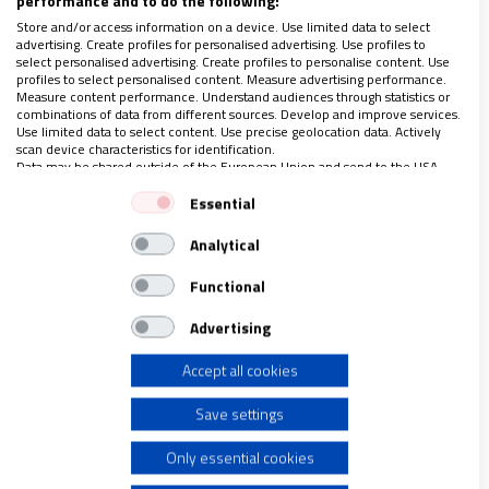
performance and to do the following:
Store and/or access information on a device. Use limited data to select
Este cambio de paradigma hace que se tenga
advertising. Create profiles for personalised advertising. Use profiles to
select personalised advertising. Create profiles to personalise content. Use
que configurar
una catequesis a medida.
Urge
profiles to select personalised content. Measure advertising performance.
personalizar los procesos formativos teniendo
Measure content performance. Understand audiences through statistics or
combinations of data from different sources. Develop and improve services.
en cuenta al otro; una adaptación que, lejos de
Use limited data to select content. Use precise geolocation data. Actively
scan device characteristics for identification.
caer en el relativismo, s
e acerca a la manera en
Data may be shared outside of the European Union and send to the USA.
la que Jesús enseñaba, adecuando el mensaje
Your consent and the cookie policy applies solely to this website/app.
Essential
de la salvación al encuentro personal
con la
View Partner List (1 IAB Vendors)
Analytical
samaritana, con Zaqueo, con la suegra de
We use your data for the following purposes:
IAB processing purposes:
Pedro…
Functional
Store and/or access information on a device
Advertising
Una metodología que requerirá un
Accept all cookies
Use limited data to select advertising
sobreesfuerzo de toda la Iglesia, especialmente
de quien esté a pie de obra, llamado a
redoblar
Save settings
Create profiles for personalised advertising
su creatividad y capacidad de discernimiento,
Only essential cookies
alejándose de grupos idealizados y materiales