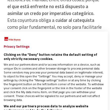
el que está enfrente no está dispuesto a
asimilar un credo por imperativo categórico.
Esta coyuntura obliga a
cuidar al catequista
como pilar fundamental, no solo para facilitarle
unos conocimientos que le permitan responder
con acierto a toda inquietud intelectual y moral.
Privacy Settings
Clicking on the "Deny" button retains the default setting of
Sobre todo, urge que
estos agentes de pastoral
only strictly necessary cookies.
se conviertan en acompañantes que sepan
We and our partners store and/or access information on a device, such as
abrazar las heridas de sus catecúmenos
para
unique IDs in cookies and other browser storage to process personal data.
Some vendors may process your personal data based on legitimate interest,
dar respuesta, no a golpe de mandamientos,
to object to this open the "Settings". You may accept, deny or manage your
settings by clicking the "Manage settings" button or at any time by clicking
sino de misericordia emanada de la escucha y el
the fingerprint button on the left bottom corner of the website. To withdraw
your consent click on the fingerprint or the link in the footer of the website
diálogo, ajena a todo juicio y discriminación.
and click the My data menu item, on that page you can withdraw your
consent. These choices will be signaled to our partners and will not affect
browsing data.
Sobreesfuerzo de toda la Iglesia
We and our partners process data to analyze website