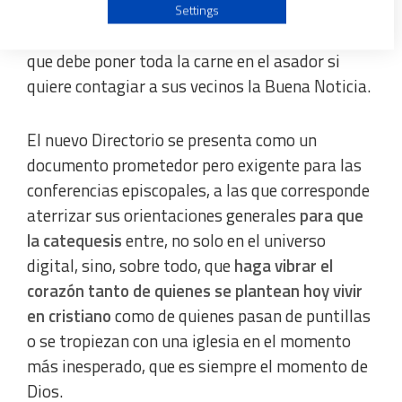
Use profiles to select personalised advertising
prefabricados.
Una labor que no corresponde
Settings
solo al catequista, sino a una comunidad viva
Create profiles to personalise content
que debe poner toda la carne en el asador si
quiere contagiar a sus vecinos la Buena Noticia.
Use profiles to select personalised content
El nuevo Directorio se presenta como un
Measure advertising performance
documento prometedor pero exigente para las
conferencias episcopales, a las que corresponde
Measure content performance
aterrizar sus orientaciones generales
para que
la catequesis
entre, no solo en el universo
Understand audiences through statistics or combinations
digital, sino, sobre todo, que
haga vibrar el
of data from different sources
corazón tanto de quienes se plantean hoy vivir
en cristiano
como de quienes pasan de puntillas
Develop and improve services
o se tropiezan con una iglesia en el momento
más inesperado, que es siempre el momento de
Use limited data to select content
Dios.