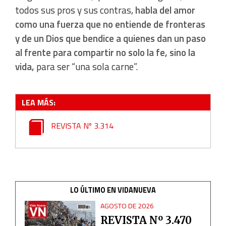
todos sus pros y sus contras,
habla del amor
Use limited data to select content
como una fuerza que no entiende de fronteras
y de un Dios que bendice a quienes dan un paso
IAB Special Features:
al frente para compartir no solo la fe, sino la
Use precise geolocation data
vida,
para ser “una sola carne”.
Identify devices based on information actively requested
LEA MÁS:
Non-IAB processing purposes:
REVISTA Nº 3.314
Essential
Analytical
Functional
LO ÚLTIMO EN VIDANUEVA
AGOSTO DE 2026
Advertising
REVISTA Nº 3.470