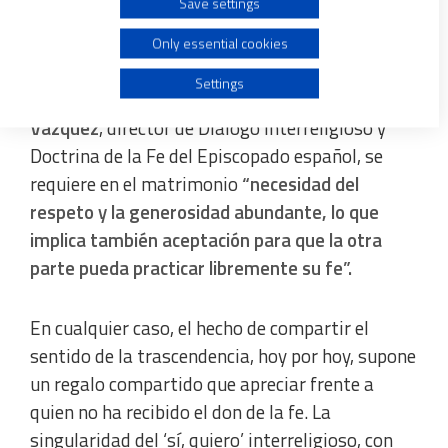
Save settings
La encrucijada se complica, en el seno de estas
Create profiles for personalised advertising
familias con diferentes credos, cuando se
Only essential cookies
abordan asuntos como la educación de los hijos.
Use profiles to select personalised advertising
Settings
Por ello, tal y como apunta a Vida Nueva
Rafael
Vázquez
, director de Diálogo Interreligioso y
Create profiles to personalise content
Doctrina de la Fe del Episcopado español, se
requiere en el matrimonio
“necesidad del
Use profiles to select personalised content
respeto y la generosidad abundante, lo que
implica también aceptación para que la otra
Measure advertising performance
parte pueda practicar libremente su fe”.
Measure content performance
En cualquier caso, el hecho de compartir el
sentido de la trascendencia, hoy por hoy, supone
Understand audiences through statistics or combinations
of data from different sources
un regalo compartido que apreciar frente a
quien no ha recibido el don de la fe. La
Develop and improve services
singularidad del ‘sí, quiero’ interreligioso, con