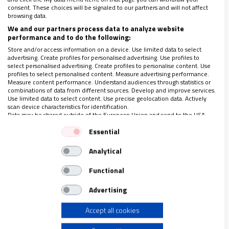
consent. These choices will be signaled to our partners and will not affect
browsing data.
We and our partners process data to analyze website
performance and to do the following:
Store and/or access information on a device. Use limited data to select
advertising. Create profiles for personalised advertising. Use profiles to
Es ahí donde el discernimiento,
el
select personalised advertising. Create profiles to personalise content. Use
profiles to select personalised content. Measure advertising performance.
acompañamiento de las comunidades a las que
Measure content performance. Understand audiences through statistics or
pertenecen y la vivencia del día a día
permitirán,
combinations of data from different sources. Develop and improve services.
Use limited data to select content. Use precise geolocation data. Actively
por ejemplo, abordar con sentido común el
scan device characteristics for identification.
Data may be shared outside of the European Union and send to the USA.
acceso al sacramento de la eucaristía, en el caso
Your consent and the cookie policy applies solely to this website/app.
Essential
de que los cónyuges sean cristianos. Una tarea
View Partner List (1 IAB Vendors)
que exige una formación complementaria por
Analytical
We use your data for the following purposes:
parte de los sacerdotes, además de una actitud
IAB processing purposes:
Functional
de apertura.
Store and/or access information on a device
Advertising
“Una sola carne”
Accept all cookies
Use limited data to select advertising