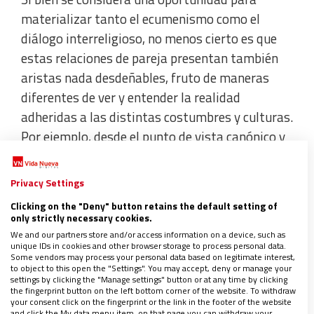
materializar tanto el ecumenismo como el
diálogo interreligioso, no menos cierto es que
estas relaciones de pareja presentan también
aristas nada desdeñables, fruto de maneras
diferentes de ver y entender la realidad
adheridas a las distintas costumbres y culturas.
Por ejemplo, desde el punto de vista canónico y
de la administración de los sacramentos,
ciertamente
pueden convertirse en una barrera
Privacy Settings
generadora de conflictos
.
Clicking on the "Deny" button retains the default setting of
only strictly necessary cookies.
We and our partners store and/or access information on a device, such as
unique IDs in cookies and other browser storage to process personal data.
Some vendors may process your personal data based on legitimate interest,
to object to this open the "Settings". You may accept, deny or manage your
settings by clicking the "Manage settings" button or at any time by clicking
the fingerprint button on the left bottom corner of the website. To withdraw
your consent click on the fingerprint or the link in the footer of the website
and click the My data menu item, on that page you can withdraw your