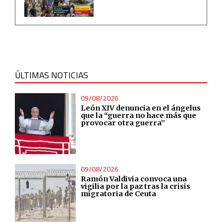
Measure content performance
Understand audiences through statistics or combinations
of data from different sources
ÚLTIMAS NOTICIAS
Develop and improve services
09/08/2026
Use limited data to select content
León XIV denuncia en el ángelus
que la “guerra no hace más que
provocar otra guerra”
IAB Special Features:
Use precise geolocation data
09/08/2026
Identify devices based on information actively requested
Ramón Valdivia convoca una
vigilia por la paz tras la crisis
migratoria de Ceuta
Non-IAB processing purposes:
Essential