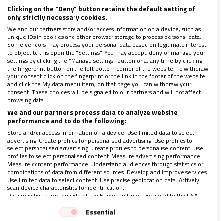
Ahí está
su papel indiscutible para que el CELAM
Clicking on the "Deny" button retains the default setting of
only strictly necessary cookies.
se constituyera como una voz indispensable
We and our partners store and/or access information on a device, such as
más allá del posconcilio o su aportación a la
unique IDs in cookies and other browser storage to process personal data.
Some vendors may process your personal data based on legitimate interest,
teología latinoamericana
de la que bebe el papa
to object to this open the "Settings". You may accept, deny or manage your
settings by clicking the "Manage settings" button or at any time by clicking
Francisco. Eso, sin contar con su sintonía con
the fingerprint button on the left bottom corner of the website. To withdraw
your consent click on the fingerprint or the link in the footer of the website
Pablo VI y la genialidad que supuso convocar las
and click the My data menu item, on that page you can withdraw your
Jornadas Mundiales de la Juventud,
consent. These choices will be signaled to our partners and will not affect
browsing data.
abanderadas por Juan Pablo II y sin las que ya
We and our partners process data to analyze website
no se concibe la pastoral juvenil.
performance and to do the following:
Store and/or access information on a device. Use limited data to select
advertising. Create profiles for personalised advertising. Use profiles to
Referente actual
select personalised advertising. Create profiles to personalise content. Use
profiles to select personalised content. Measure advertising performance.
Measure content performance. Understand audiences through statistics or
combinations of data from different sources. Develop and improve services.
Al repasar la vida y testimonio de Pironio, más
Use limited data to select content. Use precise geolocation data. Actively
scan device characteristics for identification.
allá del reconocimiento de su entrega, no
Data may be shared outside of the European Union and send to the USA.
estaría de más tomarle como referente en estos
Your consent and the cookie policy applies solely to this website/app.
Essential
tiempos convulsos de incertidumbre: “La misión
View Partner List (1 IAB Vendors)