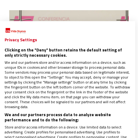
Privacy Settings
Clicking on the "Deny" button retains the default setting of
only strictly necessary cookies.
We and our partners store and/or access information on a device, such as
unique IDs in cookies and other browser storage to process personal data.
Some vendors may process your personal data based on legitimate interest,
to object to this open the "Settings". You may accept, deny or manage your
settings by clicking the "Manage settings" button or at any time by clicking
En cualquier caso, la puesta en marcha de este
the fingerprint button on the left bottom corner of the website. To withdraw
your consent click on the fingerprint or the link in the footer of the website
plan habría resultado inimaginable hace unos
and click the My data menu item, on that page you can withdraw your
consent. These choices will be signaled to our partners and will not affect
años.
La conciencia de rendir cuentas con el
browsing data.
pasado y apostar por la prevención en el futuro
We and our partners process data to analyze website
va calando en el seno de la Iglesia,
que, desde su
performance and to do the following:
Store and/or access information on a device. Use limited data to select
debilidad y errores, está tomando las riendas de
advertising. Create profiles for personalised advertising. Use profiles to
esta lacra.
select personalised advertising. Create profiles to personalise content. Use