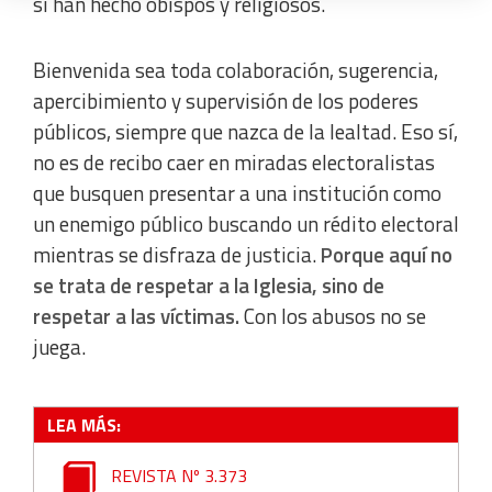
sí han hecho obispos y religiosos.
Create profiles to personalise content
Use profiles to select personalised content
Bienvenida sea toda colaboración, sugerencia,
apercibimiento y supervisión de los poderes
Measure advertising performance
públicos, siempre que nazca de la lealtad. Eso sí,
no es de recibo caer en miradas electoralistas
Measure content performance
que busquen presentar a una institución como
un enemigo público buscando un rédito electoral
mientras se disfraza de justicia.
Porque aquí no
Understand audiences through statistics or combinations
of data from different sources
se trata de respetar a la Iglesia, sino de
respetar a las víctimas.
Con los abusos no se
Develop and improve services
juega.
Use limited data to select content
LEA MÁS:
IAB Special Features:
REVISTA Nº 3.373
Use precise geolocation data