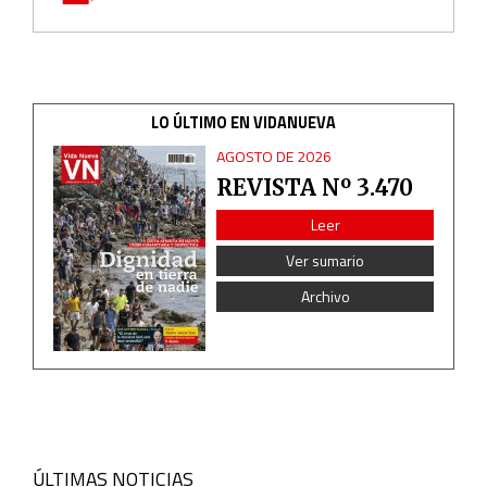
Identify devices based on information actively requested
Non-IAB processing purposes:
LO ÚLTIMO EN VIDANUEVA
Essential
AGOSTO DE 2026
REVISTA Nº 3.470
Analytical
Leer
Ver sumario
Functional
Archivo
Advertising
ÚLTIMAS NOTICIAS