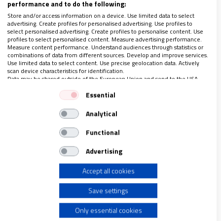
performance and to do the following:
había reclamado en una rueda de prensa
monseñor
Store and/or access information on a device. Use limited data to select
Erwin Kräutler: “dos tercios de las comunidades
advertising. Create profiles for personalised advertising. Use profiles to
select personalised advertising. Create profiles to personalise content. Use
indígenas en la Amazonía son coordinadas por
profiles to select personalised content. Measure advertising performance.
Measure content performance. Understand audiences through statistics or
mujeres. ¿Entonces qué hacemos? Tenemos que
combinations of data from different sources. Develop and improve services.
Use limited data to select content. Use precise geolocation data. Actively
hacer cosas concretas y sueñan con el diaconado
scan device characteristics for identification.
femenino. ¿Por qué no?”
Data may be shared outside of the European Union and send to the USA.
Your consent and the cookie policy applies solely to this website/app.
Essential
View Partner List (1 IAB Vendors)
Pero el diaconado femenino
no pasó de ser un
Analytical
We use your data for the following purposes:
sueño.
Al fin y al cabo lo que el
Documento
IAB processing purposes:
Functional
preparatorio
y el
Instrumentum laboris
pedían en
Store and/or access information on a device
cuanto al reconocimiento al rol de las mujeres era
Advertising
“identificar el tipo de ministerio oficial que puede
Accept all cookies
Use limited data to select advertising
ser conferido a la mujer, tomando en cuenta el papel
central que hoy desempeñan en la Iglesia
Save settings
Create profiles for personalised advertising
amazónica” (DP 14; IL 129, a, 3).
Only essential cookies