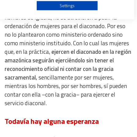
Use profiles to select personalised advertising
Settings
Y este fue el que los obispos propusieron. Como
hombres de Iglesia, no se atrevieron a pedir la
Create profiles to personalise content
ordenación de mujeres para el diaconado. Por eso
no lo plantearon como ministerio ordenado sino
Use profiles to select personalised content
como ministerio instituido. Con lo cual las mujeres
que, en la práctica,
ejercen el diaconado en la región
Measure advertising performance
amazónica seguirán ejerciéndolo sin tener el
reconocimiento oficial ni contar con la gracia
Measure content performance
sacramental,
sencillamente por ser mujeres,
mientras los hombres, por ser hombres, sí pueden
Understand audiences through statistics or combinations
contar con ella –con la gracia– para ejercer el
of data from different sources
servicio diaconal.
Develop and improve services
Todavía hay alguna esperanza
Use limited data to select content