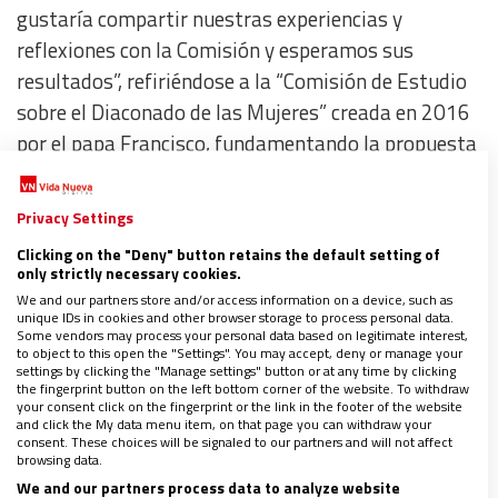
gustaría compartir nuestras experiencias y
reflexiones con la Comisión y esperamos sus
resultados”, refiriéndose a la “Comisión de Estudio
sobre el Diaconado de las Mujeres” creada en 2016
por el papa Francisco, fundamentando la propuesta
en que “
en las múltiples consultas realizadas en el
espacio amazónico, se reconoció y se recalcó el
Privacy Settings
papel fundamental de las mujeres religiosas y
Clicking on the "Deny" button retains the default setting of
laicas
en la Iglesia de la Amazonía y sus
only strictly necessary cookies.
comunidades, dados los múltiples servicios que
We and our partners store and/or access information on a device, such as
unique IDs in cookies and other browser storage to process personal data.
ellas brindan” y que “en un alto número de dichas
Some vendors may process your personal data based on legitimate interest,
to object to this open the "Settings". You may accept, deny or manage your
consultas, se solicitó el diaconado permanente para
settings by clicking the "Manage settings" button or at any time by clicking
la mujer” (DF 103).
the fingerprint button on the left bottom corner of the website. To withdraw
your consent click on the fingerprint or the link in the footer of the website
and click the My data menu item, on that page you can withdraw your
consent. These choices will be signaled to our partners and will not affect
Ahora bien,
¿por qué los padres sinodales no
browsing data.
pidieron claramente el diaconado femenino?
We and our partners process data to analyze website
Así lo