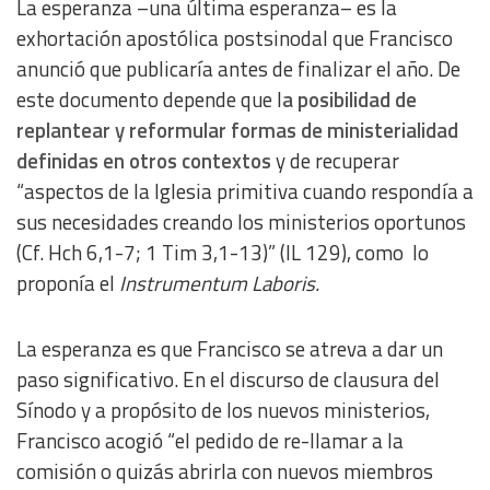
La esperanza –una última esperanza– es la
IAB Special Features:
exhortación apostólica postsinodal que Francisco
Use precise geolocation data
anunció que publicaría antes de finalizar el año. De
este documento depende que l
a posibilidad de
Identify devices based on information actively requested
replantear y reformular formas de ministerialidad
definidas en otros contextos
y de recuperar
Non-IAB processing purposes:
“aspectos de la Iglesia primitiva cuando respondía a
Essential
sus necesidades creando los ministerios oportunos
(Cf. Hch 6,1-7; 1 Tim 3,1-13)” (IL 129),
como lo
Analytical
proponía el
Instrumentum Laboris.
Functional
La esperanza es que Francisco se atreva a dar un
paso significativo. En el discurso de clausura del
Advertising
Sínodo y a propósito de los nuevos ministerios,
Francisco acogió “
el pedido de re-llamar a la
comisión o quizás abrirla con nuevos miembros