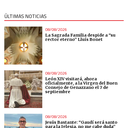
IAB Special Features:
Use precise geolocation data
ÚLTIMAS NOTICIAS
08/08/2026
Identify devices based on information actively requested
La Sagrada Familia despide a “su
rector eterno” Lluís Bonet
Non-IAB processing purposes:
Essential
Analytical
08/08/2026
León XIV visitará, ahora
oficialmente, a la Virgen del Buen
Functional
Consejo de Genazzano el 7 de
septiembre
Advertising
08/08/2026
Jesús Bastante: “Gaudí será santo
para la Iglesia, no me cabe duda”