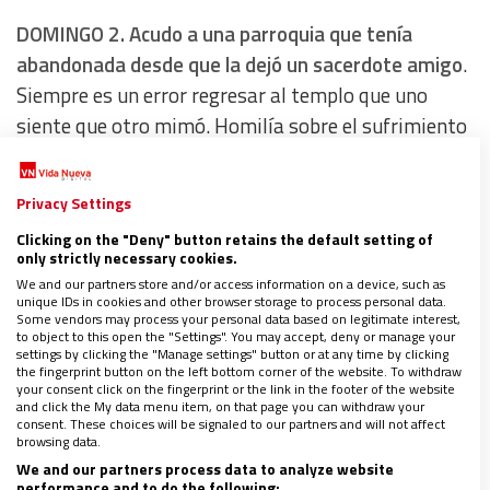
DOMINGO 2.
Acudo a una parroquia que tenía
abandonada desde que la dejó un sacerdote amigo
.
Siempre es un error regresar al templo que uno
siente que otro mimó. Homilía sobre el sufrimiento
hasta la extenuación. La audiencia no baja de los
ochenta años de media. Salvo las dos primeras
Privacy Settings
filas: un bautizo.
Pienso en quién ocupará los
Clicking on the "Deny" button retains the default setting of
bancos en quince años
. O en quién los desocupará.
only strictly necessary cookies.
No serán los del bautizo, que abandonan el templo
We and our partners store and/or access information on a device, such as
unique IDs in cookies and other browser storage to process personal data.
en cuanto reciben la bendición, en cuanto se entona
Some vendors may process your personal data based on legitimate interest,
el canto a la Virgen. No les culpo.
to object to this open the "Settings". You may accept, deny or manage your
settings by clicking the "Manage settings" button or at any time by clicking
the fingerprint button on the left bottom corner of the website. To withdraw
your consent click on the fingerprint or the link in the footer of the website
MARTES 4.
Ángel Galindo, nuevo vicario general de
and click the My data menu item, on that page you can withdraw your
consent. These choices will be signaled to our partners and will not affect
Segovia
. No se lo esperaba, toda vez que él mismo
browsing data.
ha confesado que se daba por jubilado. La Pontificia
We and our partners process data to analyze website
performance and to do the following: