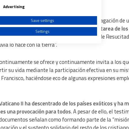
Advertising
porque “la misión de la Iglesia no es la propagación de 
Save settings
a de una ética sublime”, advierte el Papa. La
tarea de los
Settings
mo “fuerza transformadora de su Espíritu de Resucita
ia lo hace con la tierra”.
ontinuamente se ofrece y continuamente invita a los qu
a from different sources
tir su vida mediante la participación efectiva en su mis
a Francisco, haciéndose eco de algunas expresiones emp
l Vaticano II ha descentrado de los países exóticos y ha 
 es una provocación para todos
. A pesar de ello, el test
os documentos señalan como formando parte de la “misió
 oración y el sustento solidario del resto de los cristiano