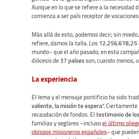
Non-IAB processing purposes:
Aunque en lo que se refiere a la necesidad
Essential
comienza a ser país receptor de vocaciones
Analytical
Más allá de esto, podemos decir, sin miedo
Functional
refiere, damos la talla.
Los
12.256.618,25 
Advertising
mundo
– que el año pasado, en esta campa
diócesis de
37 países
son, cuando menos, un
La experiencia
El lema y el mensaje pontificio ha sido tr
valiente, la misión te espera”.
Ciertamente l
recaudación de fondos. El
testimonio de lo
familias y seglares –incluso
el último plie
obispos misioneros españoles
– que pueden