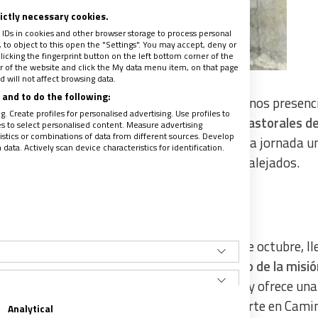
rictly necessary cookies.
 IDs in cookies and other browser storage to process personal
to object to this open the "Settings". You may accept, deny or
licking the fingerprint button on the left bottom corner of the
ter of the website and click the My data menu item, on that page
 will not affect browsing data.
and to do the following:
 aunque puede que sea con menos fuerza y menos presenc
. Create profiles for personalised advertising. Use profiles to
 Domund, muy presentes en las campañas pastorales d
les to select personalised content. Measure advertising
tics or combinations of data from different sources. Develop
neros y de catequesis
que encuentran en esta jornada u
ata. Actively scan device characteristics for identification.
agiar el compromiso cristiano por los más alejados.
 este 2017
, que se celebrará el próximo 22 de octubre, ll
iana’
. En él, el Papa sitúa a
Jesús en el centro de la misi
go una alegría contagiosa, porque contiene y ofrece una
municando su Espíritu dador de vida, se convierte en Cami
Analytical