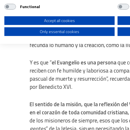
Verdad y Vida por nosotros”.
Functional
Use profiles to select personalised advertising
Este es el
contenido del anuncio misionero,
Create profiles to personalise content
Accept all cookies
ideología religiosa, ni tampoco la propuest
Only essential cookies
Use profiles to select personalised content
misioneros es proponer el amor de Jesús
co
fecunda lo humano y la creación, como la lluv
Measure advertising performance
Measure content performance
Y es que “
el Evangelio es una persona
que c
Understand audiences through statistics or combinations of dat
reciben con fe humilde y laboriosa a compar
pascual de muerte y resurrección”, recuerd
Develop and improve services
por Benedicto XVI.
Use limited data to select content
IAB Special Features:
El sentido de la misión, que la reflexión de
Use precise geolocation data
en el corazón de toda comunidad cristiana,
de los misioneros de siempre, esos que l
Identify devices based on information actively requested
gentes
” de la Iglesia, siguen necesitando la