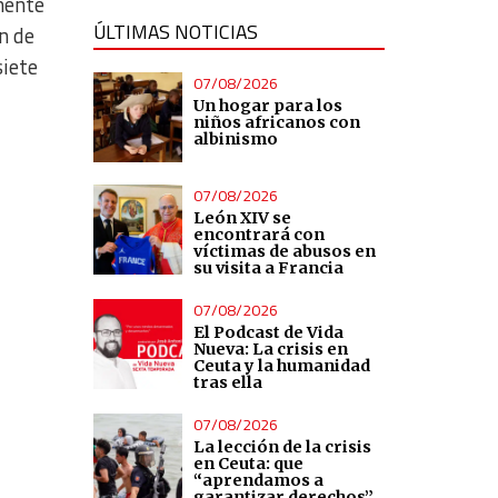
mente
ÚLTIMAS NOTICIAS
n de
siete
07/08/2026
Un hogar para los
niños africanos con
albinismo
07/08/2026
León XIV se
encontrará con
víctimas de abusos en
su visita a Francia
07/08/2026
El Podcast de Vida
Nueva: La crisis en
Ceuta y la humanidad
tras ella
07/08/2026
La lección de la crisis
en Ceuta: que
“aprendamos a
garantizar derechos”