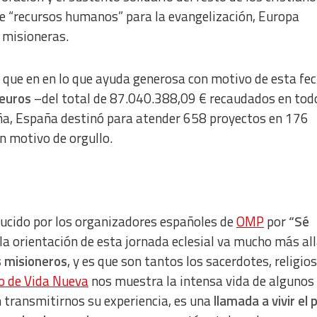
 de “recursos humanos” para la evangelización, Europa
 misioneras.
, que en en lo que ayuda generosa con motivo de esta fe
euros
–del total de
87.040.388,09 € recaudados en todo
ña, España destinó para atender
658 proyectos
en 176
 motivo de orgullo.
aducido por los organizadores españoles de
OMP
por
“Sé
a orientación de esta jornada eclesial va mucho más all
s misioneros
, y es que son tantos los sacerdotes, religios
go de Vida Nueva
nos muestra la intensa vida de algunos
 transmitirnos su experiencia, es una
llamada a vivir el 