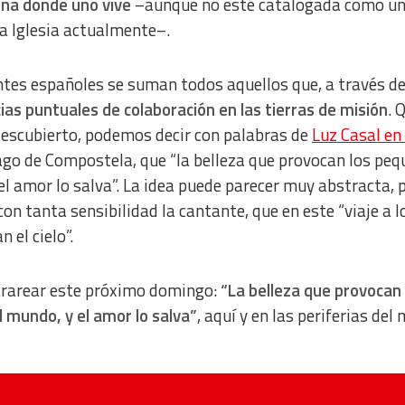
zona donde uno vive
–aunque no esté catalogada como un
la Iglesia actualmente–.
tes españoles se suman todos aquellos que, a través d
ias puntuales de colaboración en las tierras de misión
. 
descubierto, podemos decir con palabras de
Luz Casal en 
iago de Compostela, que
“la belleza que provocan los pe
l amor lo salva”. La idea puede parecer muy
abstracta, 
on tanta sensibilidad la cantante, que en este “viaje a l
 el cielo”.
tararear este próximo domingo:
“La belleza que provocan 
mundo, y el amor lo salva”
, aquí y en las periferias del