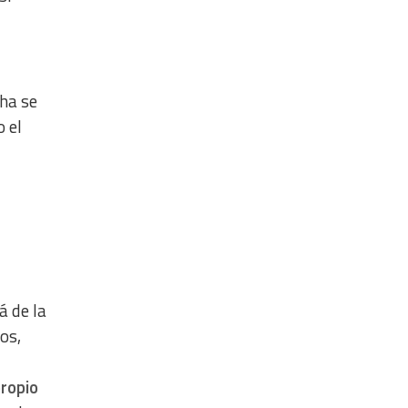
cha se
 el
á de la
os,
propio