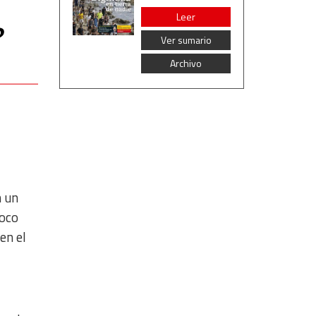
Leer
?
Ver sumario
Archivo
n un
poco
en el