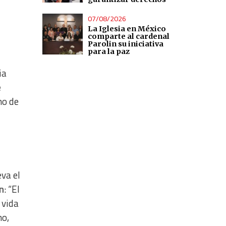
07/08/2026
La Iglesia en México
comparte al cardenal
Parolin su iniciativa
para la paz
ia
e
no de
eva el
ón
: “El
 vida
no,