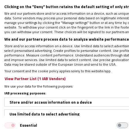
Clicking on the "Deny" button retains the default setting of only st
We and our partners store and/or access information on a device, such as unique
data. Some vendors may process your personal data based on legitimate interest, 
manage your settings by clicking the "Manage settings" button or at any time by c
website. To withdraw your consent click on the fingerprint or the link in the foo
you can withdraw your consent. These choices will be signaled to our partners and
We and our partners process data to analyze website performance 
Esta semana volverán a salir a las calles,
Store and/or access information on a device. Use limited data to select advertising
pública que antes. Eso sí,
estarán, como el
select personalised advertising. Create profiles to personalise content. Use profi
performance. Measure content performance. Understand audiences through statis
tantos colegios, parroquias y grupos misio
and improve services. Use limited data to select content. Use precise geolocation d
Data may be shared outside of the European Union and send to the USA.
los momentos más intensos en los que cont
Your consent and the cookie policy applies solely to this website/app.
View Partner List (1 IAB Vendors)
El mensaje
We use your data for the following purposes:
IAB processing purposes:
El mensaje de Francisco para la jornada de
Store and/or access information on a device
título
‘La misión en el corazón de la fe crist
Use limited data to select advertising
Evangelio es la Buena Nueva que trae consi
nueva: la de Cristo resucitado, el cual, co
Essential
Create profiles for personalised advertising