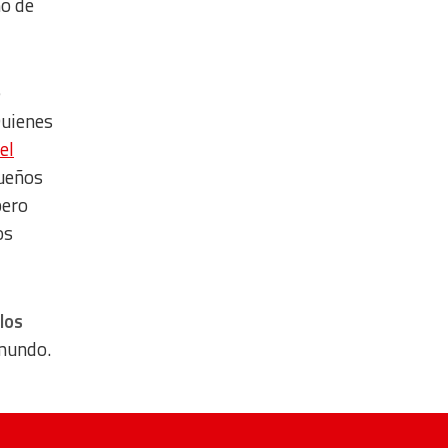
o de
e
Quienes
el
queños
pero
os
los
 mundo.