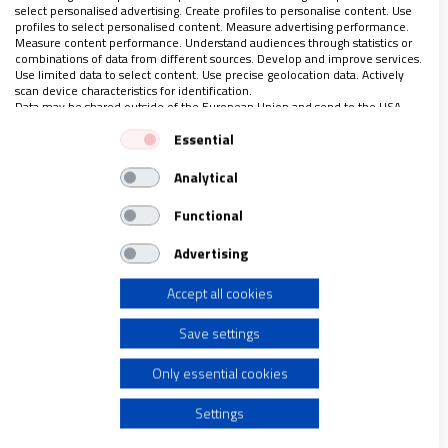
select personalised advertising. Create profiles to personalise content. Use
ello.
profiles to select personalised content. Measure advertising performance.
Measure content performance. Understand audiences through statistics or
combinations of data from different sources. Develop and improve services.
Cierto es que, esa guía (las enseñanzas de Jesús), ha
Use limited data to select content. Use precise geolocation data. Actively
scan device characteristics for identification.
de ser actualizada para poder
confrontarla y
Data may be shared outside of the European Union and send to the USA.
Your consent and the cookie policy applies solely to this website/app.
aplicarla a la realidad presente
. Pero, en cualquier
Essential
View Partner List (1 IAB Vendors)
caso,
ofrece un marco suficientemente amplio
Analytical
We use your data for the following purposes:
como para poder intuir respuestas a los desafíos
IAB processing purposes:
del hoy concreto.
Functional
Store and/or access information on a device
Advertising
Accept all cookies
Use limited data to select advertising
Save settings
Create profiles for personalised advertising
Only essential cookies
Use profiles to select personalised advertising
Settings