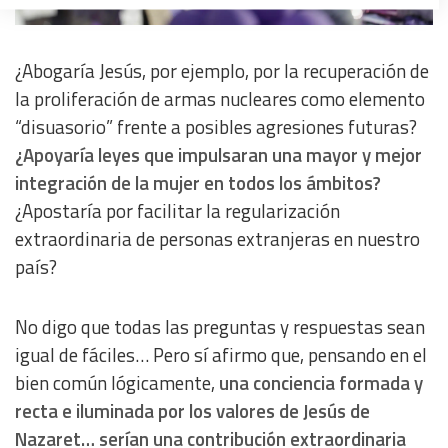
Create profiles to personalise content
¿Abogaría Jesús, por ejemplo, por la recuperación de
Use profiles to select personalised content
la proliferación de armas nucleares como elemento
“disuasorio” frente a posibles agresiones futuras?
Measure advertising performance
¿Apoyaría leyes que impulsaran una mayor y mejor
integración de la mujer en todos los ámbitos?
Measure content performance
¿Apostaría por facilitar la regularización
extraordinaria de personas extranjeras en nuestro
Understand audiences through statistics or combinations
of data from different sources
país?
Develop and improve services
No digo que todas las preguntas y respuestas sean
igual de fáciles… Pero sí afirmo que, pensando en el
Use limited data to select content
bien común lógicamente,
una conciencia formada y
recta e iluminada por los valores de Jesús de
IAB Special Features:
Nazaret…
serían una contribución extraordinaria