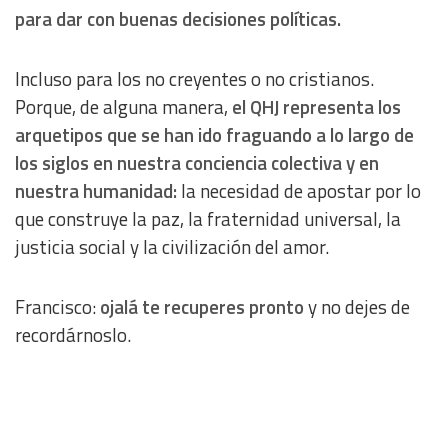
Use precise geolocation data
para dar con buenas decisiones políticas.
Identify devices based on information actively requested
Incluso para los no creyentes o no cristianos.
Porque, de alguna manera,
el QHJ representa los
Non-IAB processing purposes:
arquetipos que se han ido fraguando a lo largo de
Essential
los siglos en nuestra conciencia colectiva y en
nuestra humanidad:
la necesidad de apostar por lo
Analytical
que construye la paz, la fraternidad universal, la
justicia social y la civilización del amor.
Functional
Francisco:
ojalá te recuperes pronto
y no dejes de
Advertising
recordárnoslo.