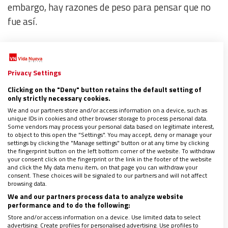
embargo, hay razones de peso para pensar que no
fue así.
Cantidad de autores y activistas a lo largo de la
historia –sin necesidad de referirnos a teologías
Privacy Settings
que han generado fuertes controversias–, han visto
Clicking on the "Deny" button retains the default setting of
en la vida y obra del Nazareno fuertes dosis de
only strictly necessary cookies.
carácter político y social.
La misma ha sido
We and our partners store and/or access information on a device, such as
unique IDs in cookies and other browser storage to process personal data.
inspiración de una interminable lista de la que
Some vendors may process your personal data based on legitimate interest,
to object to this open the "Settings". You may accept, deny or manage your
rescato algunos nombres como
Tomás Moro,
settings by clicking the "Manage settings" button or at any time by clicking
Simone Weil, Madeleine Delbrêl, Dorothy Day,
the fingerprint button on the left bottom corner of the website. To withdraw
your consent click on the fingerprint or the link in the footer of the website
Tomás Malagón, Guillermo Rovirosa
… Por otro lado,
and click the My data menu item, on that page you can withdraw your
consent. These choices will be signaled to our partners and will not affect
la Doctrina Social de la Iglesia –ese “gran tesoro
browsing data.
desconocido”– no es sino un intento de aplicación
We and our partners process data to analyze website
performance and to do the following:
política, económica y social del mensaje evangélico.
Store and/or access information on a device. Use limited data to select
El magisterio de Francisco es un buen ejemplo de
advertising. Create profiles for personalised advertising. Use profiles to