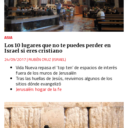
Create profiles to personalise content
Use profiles to select personalised content
Measure advertising performance
ASIA
Los 10 lugares que no te puedes perder en
Measure content performance
Israel si eres cristiano
24/09/2017
|
RUBÉN CRUZ (ISRAEL)
Understand audiences through statistics or combinations
Vida Nueva repasa el ‘top ten’ de espacios de interés
of data from different sources
fuera de los muros de Jerusalén
Tras las huellas de Jesús, revivimos algunos de los
sitios dónde evangelizó
Develop and improve services
Jerusalén: hogar de la fe
Use limited data to select content
IAB Special Features:
Use precise geolocation data