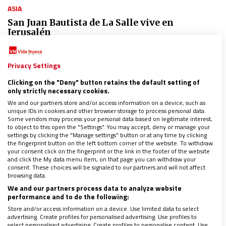
ASIA
San Juan Bautista de La Salle vive en
Jerusalén
22/04/2022
|
RUBÉN CRUZ (ISRAEL)
A sus 93 años, el hermano Rafael González sigue
Privacy Settings
teniendo muy clara su misión en Tierra Santa: educar
Reportaje completo solo para suscriptores
Clicking on the "Deny" button retains the default setting of
only strictly necessary cookies.
We and our partners store and/or access information on a device, such as
unique IDs in cookies and other browser storage to process personal data.
Some vendors may process your personal data based on legitimate interest,
to object to this open the "Settings". You may accept, deny or manage your
settings by clicking the "Manage settings" button or at any time by clicking
the fingerprint button on the left bottom corner of the website. To withdraw
your consent click on the fingerprint or the link in the footer of the website
and click the My data menu item, on that page you can withdraw your
consent. These choices will be signaled to our partners and will not affect
browsing data.
We and our partners process data to analyze website
performance and to do the following:
Store and/or access information on a device. Use limited data to select
advertising. Create profiles for personalised advertising. Use profiles to
select personalised advertising. Create profiles to personalise content. Use