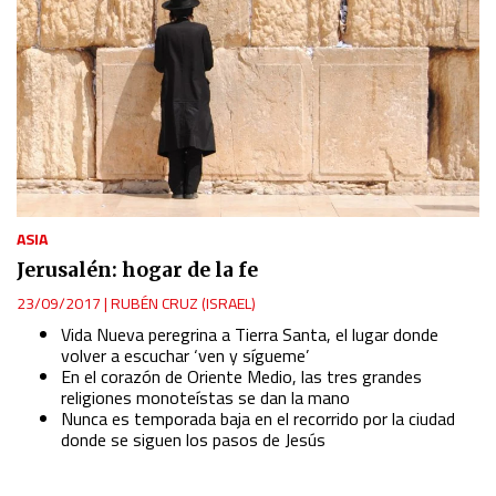
Identify devices based on information actively requested
Non-IAB processing purposes:
Essential
Analytical
ASIA
Functional
Jerusalén: hogar de la fe
23/09/2017
|
RUBÉN CRUZ (ISRAEL)
Advertising
Vida Nueva peregrina a Tierra Santa, el lugar donde
volver a escuchar ‘ven y sígueme’
En el corazón de Oriente Medio, las tres grandes
religiones monoteístas se dan la mano
Nunca es temporada baja en el recorrido por la ciudad
donde se siguen los pasos de Jesús