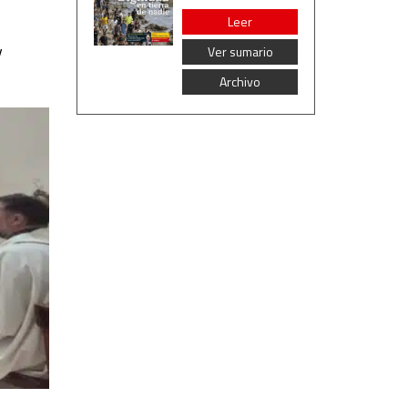
Leer
y
Ver sumario
Archivo