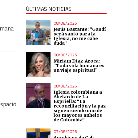
ÚLTIMAS NOTICIAS
08/08/2026
semana
Jesús Bastante: “Gaudí
será santo para la
Iglesia, no me cabe
duda”
08/08/2026
Miriam Díaz-Aroca:
“Toda vida humana es
un viaje espiritual”
08/08/2026
Iglesia colombiana a
Abelardo de La
Espriella: “La
espacio
reconciliación y la paz
siguen siendo uno de
los mayores anhelos
de Colombia”
07/08/2026
Arzobispo de Cali