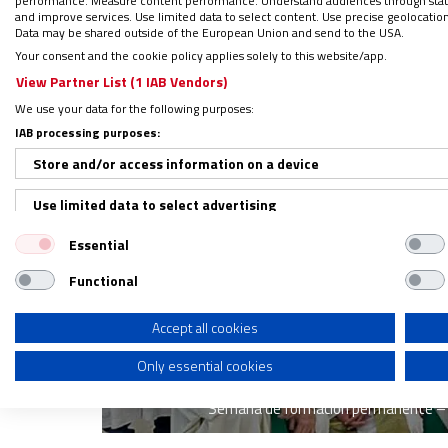
performance. Measure content performance. Understand audiences through statis
Estos días de formación, oración, convivenc
and improve services. Use limited data to select content. Use precise geolocation d
dimensiones fundamentales de la vida sac
Data may be shared outside of the European Union and send to the USA.
Your consent and the cookie policy applies solely to this website/app.
View Partner List (1 IAB Vendors)
We use your data for the following purposes:
IAB processing purposes:
Store and/or access information on a device
Use limited data to select advertising
Essential
Create profiles for personalised advertising
Functional
Use profiles to select personalised advertising
Create profiles to personalise content
Accept all cookies
Only essential cookies
Use profiles to select personalised content
Semana de formación permanente – Sac
Measure advertising performance