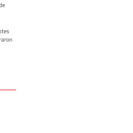
de
otes
raron