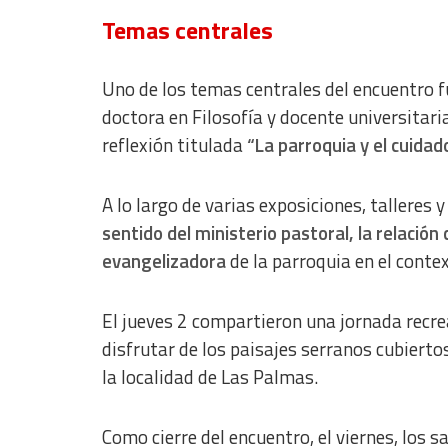
Measure content performance
Temas centrales
Understand audiences through statistics or combinations of dat
Develop and improve services
Uno de los temas centrales del encuentro 
doctora en Filosofía y docente universitar
Use limited data to select content
reflexión titulada
“La parroquia y el cuidad
IAB Special Features:
Use precise geolocation data
A lo largo de varias exposiciones, talleres 
sentido del ministerio pastoral, la relación
Identify devices based on information actively requested
evangelizadora
de la parroquia en el contex
Non-IAB processing purposes:
Essential
El jueves 2 compartieron una jornada recre
Analytical
disfrutar de los paisajes serranos cubierto
la localidad de Las Palmas.
Functional
Advertising
Como cierre del encuentro, el viernes, los 