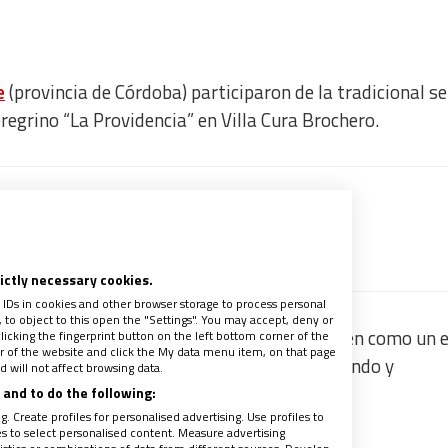
e
(provincia de Córdoba) participaron de la tradicional 
Peregrino “La Providencia” en Villa Cura Brochero.
o fuente preferida
recibe un avance de los contenidos
rictly necessary cookies.
 IDs in cookies and other browser storage to process personal
to object to this open the "Settings". You may accept, deny or
ñó al clero en estas jornadas que se traducen como un 
licking the fingerprint button on the left bottom corner of the
ter of the website and click the My data menu item, on that page
dotal, fortalecer la comunión y seguir animando y
 will not affect browsing data.
and to do the following:
. Create profiles for personalised advertising. Use profiles to
les to select personalised content. Measure advertising