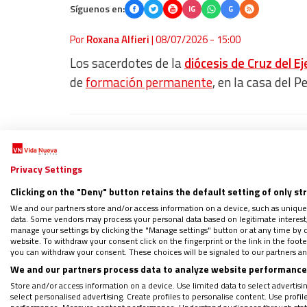
Síguenos en:
IG
G
Por
Roxana Alfieri
|
08/07/2026 - 15:00
Los sacerdotes de la
diócesis de Cruz del Ej
de
formación permanente
, en la casa del 
Síguenos en Google y añádenos com
Regístrate en el boletín gratuito y 
Privacy Settings
Clicking on the "Deny" button retains the default setting of only st
We and our partners store and/or access information on a device, such as unique
data. Some vendors may process your personal data based on legitimate interest, 
El obispo diocesano,
Ricardo Araya
, acompa
manage your settings by clicking the "Manage settings" button or at any time by c
website. To withdraw your consent click on the fingerprint or the link in the foo
privilegiado para renovar la vocación sacer
you can withdraw your consent. These choices will be signaled to our partners and
promoviendo el servicio al pueblo de Dios.
We and our partners process data to analyze website performance 
Store and/or access information on a device. Use limited data to select advertising
select personalised advertising. Create profiles to personalise content. Use profi