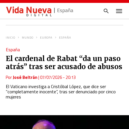
España
INICIO
MUNDO
EUROPA
ESPAÑA
Escrib
España
tu
consul
El cardenal de Rabat “da un paso
y
pulsa
atrás” tras ser acusado de abusos
en
INTRO
Por
José Beltrán
|
07/07/2026 - 20:13
El Vaticano investiga a Cristóbal López, que dice ser
“completamente inocente”, tras ser denunciado por cinco
mujeres